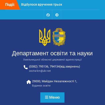
Перейти
Події:
Відбулося вручення трьох
до
автобусів для потреб
вмісту
закладів освіти
Відбулося засідання
Facebook
Talegram
колегії Департаменту
освіти та науки обласної
державної адміністрації
Відбулась обласна
нарада для
відповідальних за
Департамент освіти та науки
національно-патріотичне
виховання
Хмельницької обласної державної адміністрації
(0382) 795136, 794134(від.звернень)
osvita-km@ukr.net
29000, Майдан Незалежності 1,
Будинок освіти
Меню