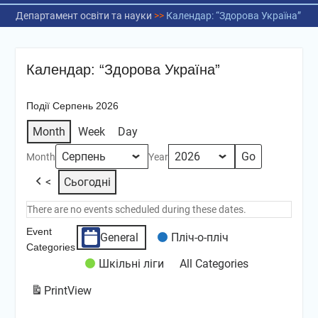
Департамент освіти та науки
>>
Календар: “Здорова Україна”
Календар: “Здорова Україна”
Події Серпень 2026
Month
Week
Day
Month
Year
<
Сьогодні
There are no events scheduled during these dates.
Event
General
Пліч-о-пліч
Categories
Шкільні ліги
All Categories
Print
View