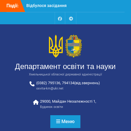
Перейти
Події:
Відбулося засідання
до
колегії Департаменту
вмісту
освіти та науки обласної
державної адміністрації
Facebook
Talegram
Відбулась обласна
нарада для
відповідальних за
національно-патріотичне
виховання
Відбулося вручення трьох
Департамент освіти та науки
автобусів для потреб
закладів освіти
Хмельницької обласної державної адміністрації
(0382) 795136, 794134(від.звернень)
osvita-km@ukr.net
29000, Майдан Незалежності 1,
Будинок освіти
Меню