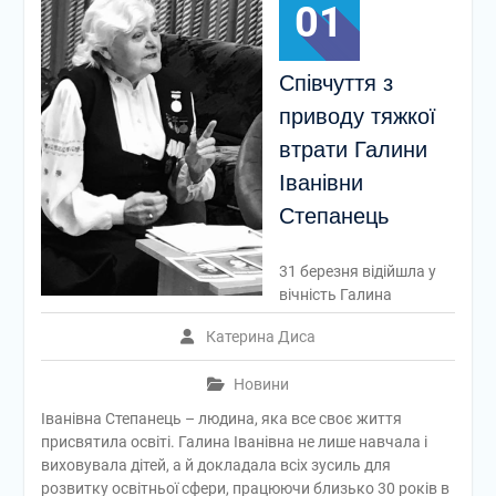
01
Співчуття з
приводу тяжкої
втрати Галини
Іванівни
Степанець
31 березня відійшла у
вічність Галина
Катерина Диса
Новини
Іванівна Степанець – людина, яка все своє життя
присвятила освіті. Галина Іванівна не лише навчала і
виховувала дітей, а й докладала всіх зусиль для
розвитку освітньої сфери, працюючи близько 30 років в