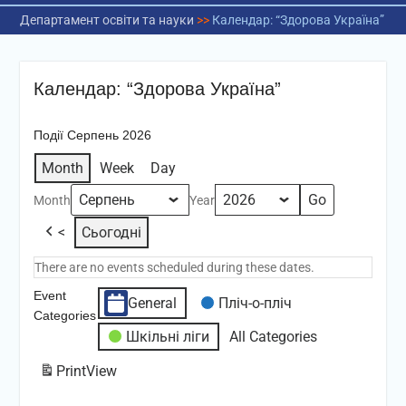
Департамент освіти та науки
>>
Календар: “Здорова Україна”
Календар: “Здорова Україна”
Події Серпень 2026
Month
Week
Day
Month
Year
<
Сьогодні
There are no events scheduled during these dates.
Event
General
Пліч-о-пліч
Categories
Шкільні ліги
All Categories
Print
View