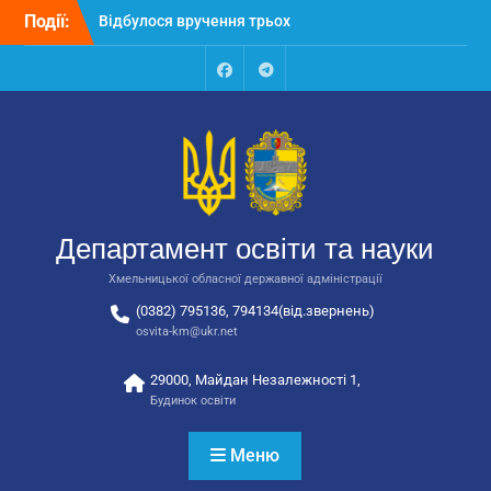
Перейти
Події:
Відбулося вручення трьох
до
автобусів для потреб
вмісту
закладів освіти
Відбулося засідання
Facebook
Talegram
колегії Департаменту
освіти та науки обласної
державної адміністрації
Відбулась обласна
нарада для
відповідальних за
Департамент освіти та науки
національно-патріотичне
виховання
Хмельницької обласної державної адміністрації
(0382) 795136, 794134(від.звернень)
osvita-km@ukr.net
29000, Майдан Незалежності 1,
Будинок освіти
Меню