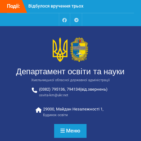
Перейти
Події:
Відбулося вручення трьох
до
автобусів для потреб
вмісту
закладів освіти
Відбулося засідання
Facebook
Talegram
колегії Департаменту
освіти та науки обласної
державної адміністрації
Відбулась обласна
нарада для
відповідальних за
Департамент освіти та науки
національно-патріотичне
виховання
Хмельницької обласної державної адміністрації
(0382) 795136, 794134(від.звернень)
osvita-km@ukr.net
29000, Майдан Незалежності 1,
Будинок освіти
Меню