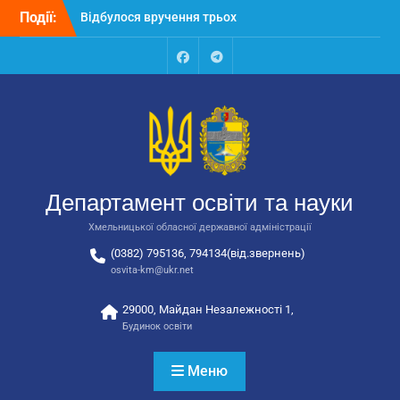
Перейти
Події:
Відбулося вручення трьох
до
автобусів для потреб
вмісту
закладів освіти
Відбулося засідання
Facebook
Talegram
колегії Департаменту
освіти та науки обласної
державної адміністрації
Відбулась обласна
нарада для
відповідальних за
Департамент освіти та науки
національно-патріотичне
виховання
Хмельницької обласної державної адміністрації
(0382) 795136, 794134(від.звернень)
osvita-km@ukr.net
29000, Майдан Незалежності 1,
Будинок освіти
Меню