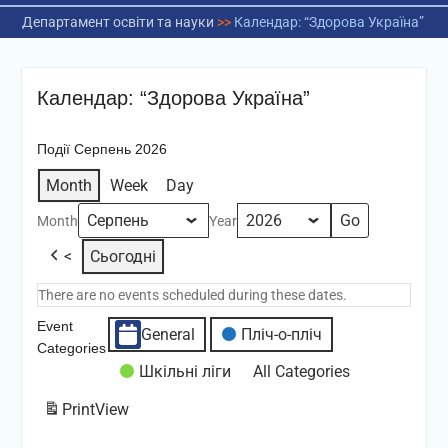
Департамент освіти та науки
>>
Календар: “Здорова Україна”
Календар: “Здорова Україна”
Події Серпень 2026
Month
Week
Day
Month
Year
<
Сьогодні
There are no events scheduled during these dates.
Event
General
Пліч-о-пліч
Categories
Шкільні ліги
All Categories
Print
View