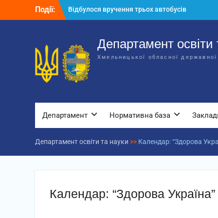
Перейти
Події:
Відбулося вручення трьох автобусів
до
для потреб закладів освіти
вмісту
Відбулося засідання колегії
Департаменту освіти та науки обласної
Департамент освіти 
державної адміністрації
Хмельницької обласної державної
Відбулась обласна нарада для
відповідальних за національно-
патріотичне виховання
Департамент
Нормативна база
Заклад
Департамент освіти та науки
>>
Календар: “Здорова Укра
Календар: “Здорова Україна”