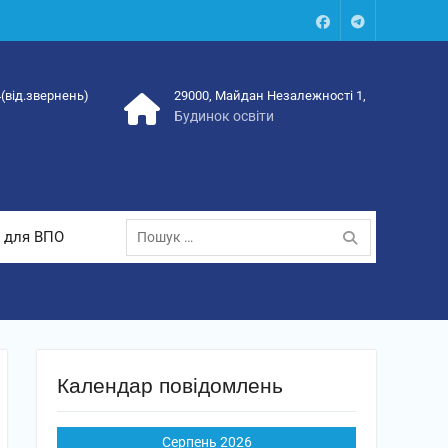
Facebook
Talegram
4(від.звернень)
29000, Майдан Незалежності 1,
Будинок освіти
Пошук:
 для ВПО
Календар повідомлень
Серпень 2026