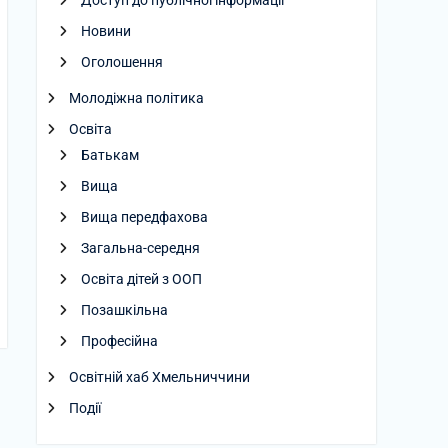
Доступ до публічної інформації
Новини
08.2026
Оголошення
Молодіжна політика
Освіта
Батькам
Вища
Вища передфахова
Загальна-середня
Освіта дітей з ООП
Позашкільна
Професійна
Освітній хаб Хмельниччини
Події