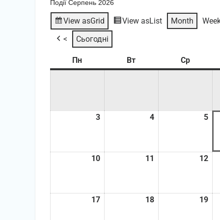
Події Серпень 2026
View as
Grid
View as
List
Month
Wee
<
Сьогодні
Пн
Понеділок
Вт
Вівторок
Ср
Середа
3
03.08.2026
4
04.08.2026
5
05
10
10.08.2026
11
11.08.2026
12
12
17
17.08.2026
18
18.08.2026
19
19