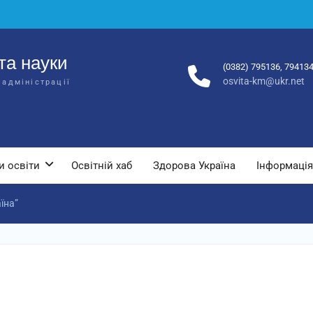
та науки
(0382) 795136, 79413
osvita-km@ukr.net
 адміністрації
и освіти
Освітній хаб
Здорова Україна
Інформація
їна”