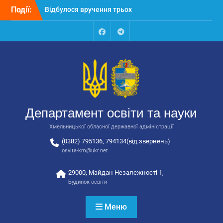
Перейти
Події:
Відбулося вручення трьох
до
автобусів для потреб
вмісту
закладів освіти
Відбулося засідання
Facebook
Talegram
колегії Департаменту
освіти та науки обласної
державної адміністрації
Відбулась обласна
нарада для
відповідальних за
Департамент освіти та науки
національно-патріотичне
виховання
Хмельницької обласної державної адміністрації
(0382) 795136, 794134(від.звернень)
osvita-km@ukr.net
29000, Майдан Незалежності 1,
Будинок освіти
Меню