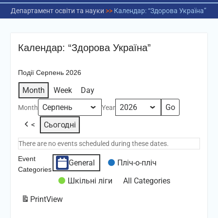
Департамент освіти та науки
>>
Календар: “Здорова Україна”
Календар: “Здорова Україна”
Події Серпень 2026
Month
Week
Day
Month
Year
<
Сьогодні
There are no events scheduled during these dates.
Event
General
Пліч-о-пліч
Categories
Шкільні ліги
All Categories
Print
View