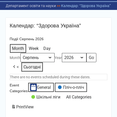
Департамент освіти та науки
>>
Календар: “Здорова Україна”
Календар: “Здорова Україна”
Події Серпень 2026
Month
Week
Day
Month
Year
<
Сьогодні
There are no events scheduled during these dates.
Event
General
Пліч-о-пліч
Categories
Шкільні ліги
All Categories
Print
View