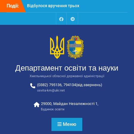
Перейти
Події:
Відбулося вручення трьох
до
автобусів для потреб
вмісту
закладів освіти
Відбулося засідання
Facebook
Talegram
колегії Департаменту
освіти та науки обласної
державної адміністрації
Відбулась обласна
нарада для
відповідальних за
Департамент освіти та науки
національно-патріотичне
виховання
Хмельницької обласної державної адміністрації
(0382) 795136, 794134(від.звернень)
osvita-km@ukr.net
29000, Майдан Незалежності 1,
Будинок освіти
Меню