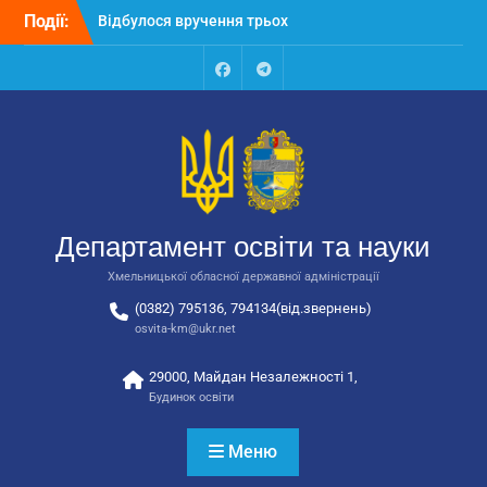
Перейти
Події:
Відбулося вручення трьох
до
автобусів для потреб
вмісту
закладів освіти
Відбулося засідання
Facebook
Talegram
колегії Департаменту
освіти та науки обласної
державної адміністрації
Відбулась обласна
нарада для
відповідальних за
Департамент освіти та науки
національно-патріотичне
виховання
Хмельницької обласної державної адміністрації
(0382) 795136, 794134(від.звернень)
osvita-km@ukr.net
29000, Майдан Незалежності 1,
Будинок освіти
Меню