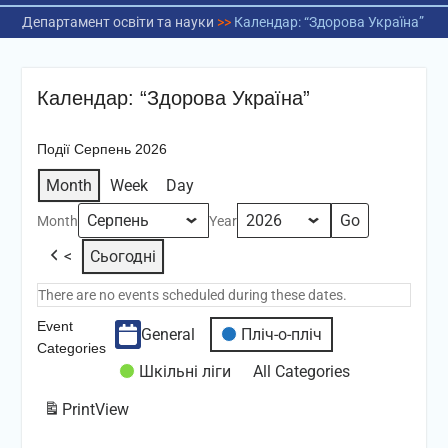
Департамент освіти та науки
>>
Календар: “Здорова Україна”
Календар: “Здорова Україна”
Події Серпень 2026
Month
Week
Day
Month
Year
<
Сьогодні
There are no events scheduled during these dates.
Event
General
Пліч-о-пліч
Categories
Шкільні ліги
All Categories
Print
View