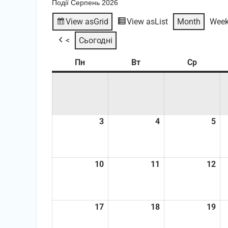
Події Серпень 2026
View as
Grid
View as
List
Month
Wee
<
Сьогодні
Пн
Понеділок
Вт
Вівторок
Ср
Середа
3
03.08.2026
4
04.08.2026
5
05
10
10.08.2026
11
11.08.2026
12
12
17
17.08.2026
18
18.08.2026
19
19