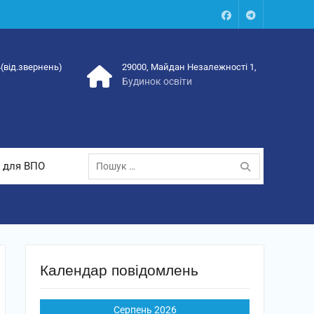
Facebook
Talegram
4(від.звернень)
29000, Майдан Незалежності 1,
Будинок освіти
Пошук:
 для ВПО
Календар повідомлень
Серпень 2026