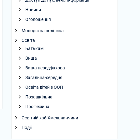
Доступ до публічної інформації
Новини
08.2026
Оголошення
Молодіжна політика
Освіта
Батькам
Вища
Вища передфахова
Загальна-середня
Освіта дітей з ООП
Позашкільна
Професійна
Освітній хаб Хмельниччини
Події