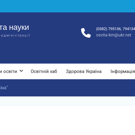
та науки
(0382) 795136, 79413
osvita-km@ukr.net
 адміністрації
и освіти
Освітній хаб
Здорова Україна
Інформація
їна”