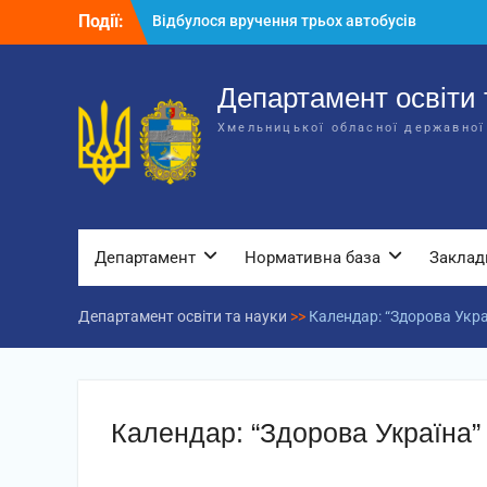
Перейти
Події:
Відбулося вручення трьох автобусів
до
для потреб закладів освіти
вмісту
Відбулося засідання колегії
Департаменту освіти та науки обласної
Департамент освіти 
державної адміністрації
Хмельницької обласної державної
Відбулась обласна нарада для
відповідальних за національно-
патріотичне виховання
Департамент
Нормативна база
Заклад
Департамент освіти та науки
>>
Календар: “Здорова Укра
Календар: “Здорова Україна”