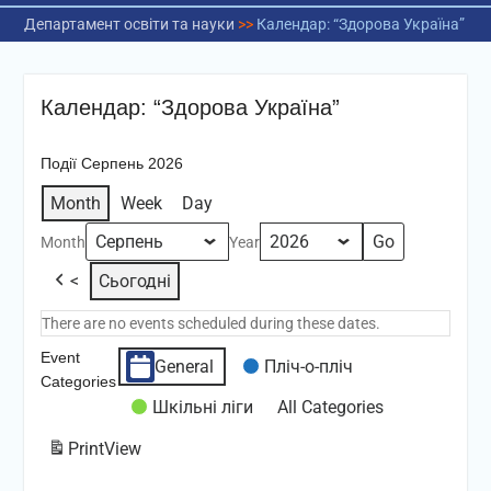
Департамент освіти та науки
>>
Календар: “Здорова Україна”
Календар: “Здорова Україна”
Події Серпень 2026
Month
Week
Day
Month
Year
<
Сьогодні
There are no events scheduled during these dates.
Event
General
Пліч-о-пліч
Categories
Шкільні ліги
All Categories
Print
View