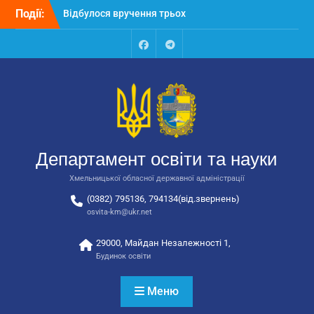
Перейти
Події:
Відбулося вручення трьох
до
автобусів для потреб
вмісту
закладів освіти
Відбулося засідання
Facebook
Talegram
колегії Департаменту
освіти та науки обласної
державної адміністрації
Відбулась обласна
нарада для
відповідальних за
Департамент освіти та науки
національно-патріотичне
виховання
Хмельницької обласної державної адміністрації
(0382) 795136, 794134(від.звернень)
osvita-km@ukr.net
29000, Майдан Незалежності 1,
Будинок освіти
Меню