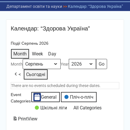
Департамент освіти та науки
>>
Календар: “Здорова Україна”
Календар: “Здорова Україна”
Події Серпень 2026
Month
Week
Day
Month
Year
<
Сьогодні
There are no events scheduled during these dates.
Event
General
Пліч-о-пліч
Categories
Шкільні ліги
All Categories
Print
View