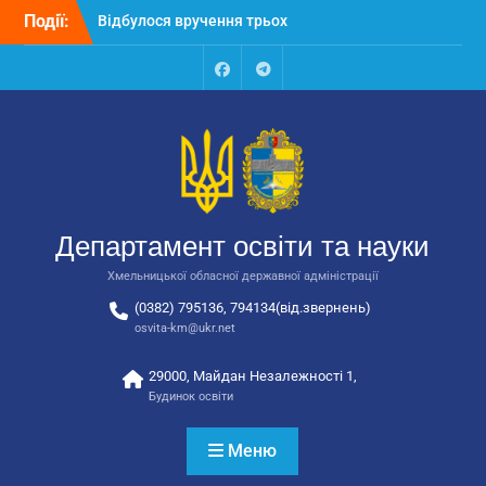
Перейти
Події:
Відбулося вручення трьох
до
автобусів для потреб
вмісту
закладів освіти
Відбулося засідання
Facebook
Talegram
колегії Департаменту
освіти та науки обласної
державної адміністрації
Відбулась обласна
нарада для
відповідальних за
Департамент освіти та науки
національно-патріотичне
виховання
Хмельницької обласної державної адміністрації
(0382) 795136, 794134(від.звернень)
osvita-km@ukr.net
29000, Майдан Незалежності 1,
Будинок освіти
Меню