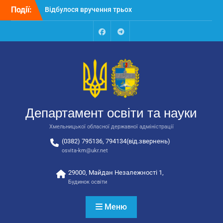
Перейти
Події:
Відбулося вручення трьох
до
автобусів для потреб
вмісту
закладів освіти
Відбулося засідання
Facebook
Talegram
колегії Департаменту
освіти та науки обласної
державної адміністрації
Відбулась обласна
нарада для
відповідальних за
Департамент освіти та науки
національно-патріотичне
виховання
Хмельницької обласної державної адміністрації
(0382) 795136, 794134(від.звернень)
osvita-km@ukr.net
29000, Майдан Незалежності 1,
Будинок освіти
Меню