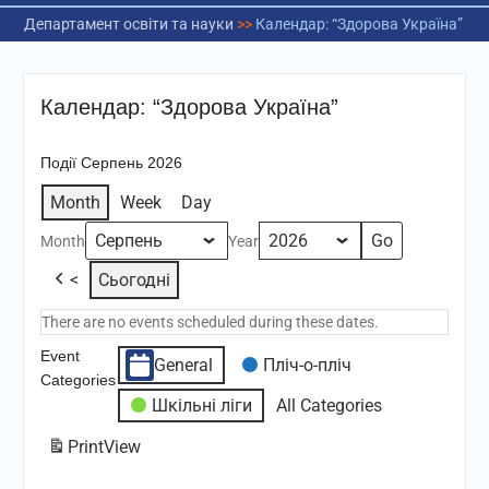
Департамент освіти та науки
>>
Календар: “Здорова Україна”
Календар: “Здорова Україна”
Події Серпень 2026
Month
Week
Day
Month
Year
<
Сьогодні
There are no events scheduled during these dates.
Event
General
Пліч-о-пліч
Categories
Шкільні ліги
All Categories
Print
View