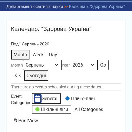
Департамент освіти та науки
>>
Календар: “Здорова Україна”
Календар: “Здорова Україна”
Події Серпень 2026
Month
Week
Day
Month
Year
<
Сьогодні
There are no events scheduled during these dates.
Event
General
Пліч-о-пліч
Categories
Шкільні ліги
All Categories
Print
View