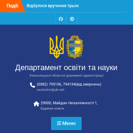
Перейти
Події:
Відбулося вручення трьох
до
автобусів для потреб
вмісту
закладів освіти
Відбулося засідання
Facebook
Talegram
колегії Департаменту
освіти та науки обласної
державної адміністрації
Відбулась обласна
нарада для
відповідальних за
Департамент освіти та науки
національно-патріотичне
виховання
Хмельницької обласної державної адміністрації
(0382) 795136, 794134(від.звернень)
osvita-km@ukr.net
29000, Майдан Незалежності 1,
Будинок освіти
Меню