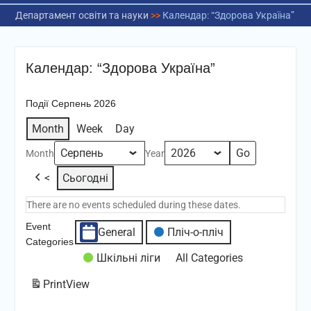
Департамент освіти та науки
>>
Календар: “Здорова Україна”
Календар: “Здорова Україна”
Події Серпень 2026
Month
Week
Day
Month
Year
<
Сьогодні
There are no events scheduled during these dates.
Event
General
Пліч-о-пліч
Categories
Шкільні ліги
All Categories
Print
View