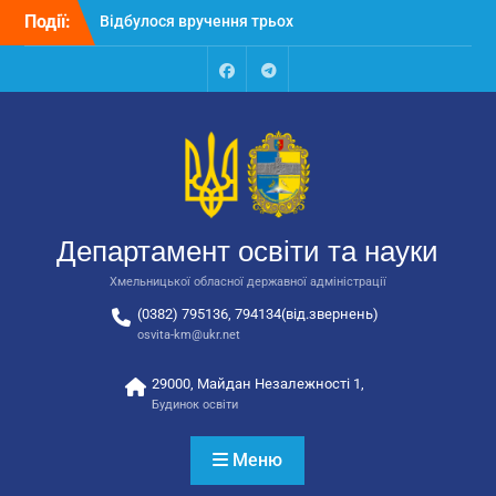
Перейти
Події:
Відбулося вручення трьох
до
автобусів для потреб
вмісту
закладів освіти
Відбулося засідання
Facebook
Talegram
колегії Департаменту
освіти та науки обласної
державної адміністрації
Відбулась обласна
нарада для
відповідальних за
Департамент освіти та науки
національно-патріотичне
виховання
Хмельницької обласної державної адміністрації
(0382) 795136, 794134(від.звернень)
osvita-km@ukr.net
29000, Майдан Незалежності 1,
Будинок освіти
Меню