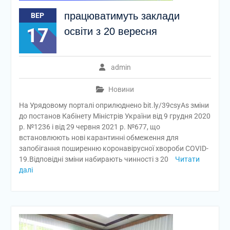
працюватимуть заклади
ВЕР
17
освіти з 20 вересня
admin
Новини
На Урядовому порталі оприлюднено bit.ly/39csyAs зміни
до постанов Кабінету Міністрів України від 9 грудня 2020
р. №1236 і від 29 червня 2021 р. №677, що
встановлюють нові карантинні обмеження для
запобігання поширенню коронавірусної хвороби COVID-
19.Відповідні зміни набирають чинності з 20
Читати
далі