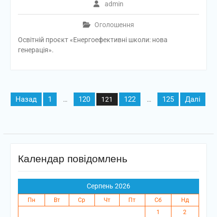
admin
Оголошення
Освітній проєкт «Енергоефективні школи: нова
генерація».
Пагінація
Назад
1
120
122
125
Далі
…
121
…
записів
Календар повідомлень
Серпень 2026
Пн
Вт
Ср
Чт
Пт
Сб
Нд
1
2