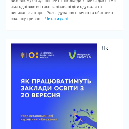
виховному об’єднанні №1 «Школа-дитячий садок». «На
сьогодні вже всі госпіталізовані діти одужали та
виписані з лікарні. Розслідування причин та обставин
спалаху триває.
Читати далі
Як