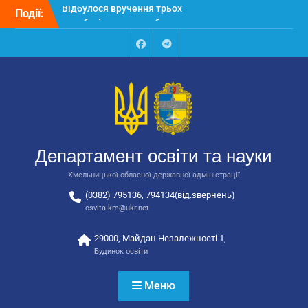
Перейти
Події:
Відбулося засідання
до
колегії Департаменту
вмісту
освіти та науки обласної
державної адміністрації
Facebook
Talegram
Відбулась обласна
нарада для
відповідальних за
національно-патріотичне
виховання
Відбулося вручення трьох
Департамент освіти та науки
автобусів для потреб
закладів освіти
Хмельницької обласної державної адміністрації
(0382) 795136, 794134(від.звернень)
osvita-km@ukr.net
29000, Майдан Незалежності 1,
Будинок освіти
Меню