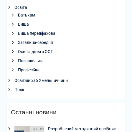
Освіта
Батькам
Вища
Вища передфахова
Загальна-середня
Освіта дітей з ООП
Позашкільна
Професійна
Освітній хаб Хмельниччини
Події
Останні новини
Розроблений методичний посібник