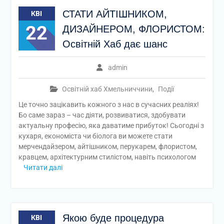
СТАТИ АЙТІШНИКОМ,
КВІ
22
ДИЗАЙНЕРОМ, ФЛОРИСТОМ:
Освітній Хаб дає шанс
admin
Освітній хаб Хмельниччини
,
Події
Це точно зацікавить кожного з нас в сучасних реаліях!
Бо саме зараз – час діяти, розвиватися, здобувати
актуальну професію, яка даватиме прибуток! Сьогодні з
кухаря, економіста чи біолога ви можете стати
мерчендайзером, айтішником, перукарем, флористом,
кравцем, архітектурним стилістом, навіть психологом
Читати далі
Якою буде процедура
КВІ