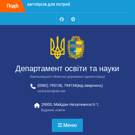
Перейти
Події:
Відбулося засідання
до
колегії Департаменту
вмісту
освіти та науки обласної
державної адміністрації
Facebook
Talegram
Відбулась обласна
нарада для
відповідальних за
національно-патріотичне
виховання
Відбулося вручення трьох
Департамент освіти та науки
автобусів для потреб
закладів освіти
Хмельницької обласної державної адміністрації
(0382) 795136, 794134(від.звернень)
osvita-km@ukr.net
29000, Майдан Незалежності 1,
Будинок освіти
Меню