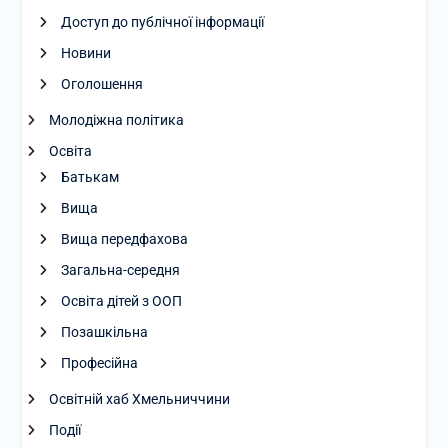
Доступ до публічної інформації
Новини
Оголошення
Молодіжна політика
Освіта
Батькам
Вища
Вища передфахова
Загальна-середня
Освіта дітей з ООП
Позашкільна
Професійна
Освітній хаб Хмельниччини
Події