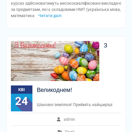
курсах здійснюватимуть висококваліфіковані викладачі
за предметами, які є складовими НМТ (українська мова,
математика
Читати далі
З
Великоднем!
КВІ
24
Шановні земляки! Прийміть найщиріші
admin