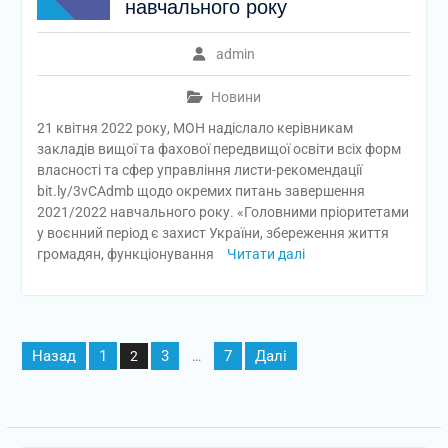
навчального року
admin
Новини
21 квітня 2022 року, МОН надіслало керівникам
закладів вищої та фахової передвищої освіти всіх форм
власності та сфер управління листи-рекомендації
bit.ly/3vCAdmb щодо окремих питань завершення
2021/2022 навчального року. «Головними пріоритетами
у воєнний період є захист України, збереження життя
громадян, функціонування
Читати далі
Пагінація
Назад
1
3
7
Далі
2
…
записів