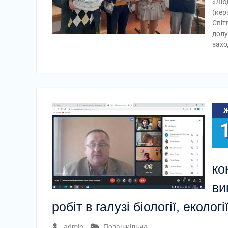
«Люд
(кер
Світ
долу
захо
ко
ви
робіт в галузі біології, еколог
admin
Позашкільна