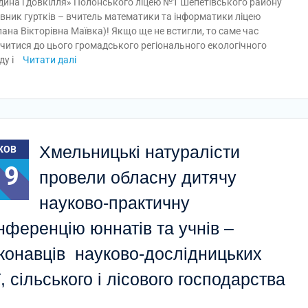
ина і довкілля» Полонського ліцею №1 Шепетівського району
івник гуртків – вчитель математики та інформатики ліцею
лана Вікторівна Маївка)! Якщо ще не встигли, то саме час
читися до цього громадського регіонального екологічного
ду і
Читати далі
Хмельницькі натуралісти
ЖОВ
19
провели обласну дитячу
науково-практичну
нференцію юннатів та учнів –
конавців науково-дослідницьких
ії, сільського і лісового господарства