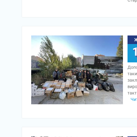
Стар
Допо
таки
закл
виро
такт
Чи