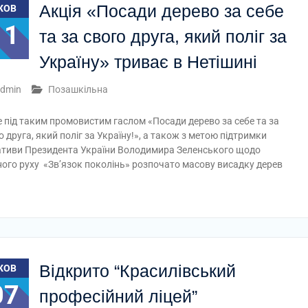
Акція «Посади дерево за себе
ЖОВ
11
та за свого друга, який поліг за
Україну» триває в Нетішині
dmin
Позашкільна
 під таким промовистим гаслом «Посади дерево за себе та за
о друга, який поліг за Україну!», а також з метою підтримки
іативи Президента України Володимира Зеленського щодо
ного руху «Зв’язок поколінь» розпочато масову висадку дерев
Відкрито “Красилівський
ЖОВ
07
професійний ліцей”