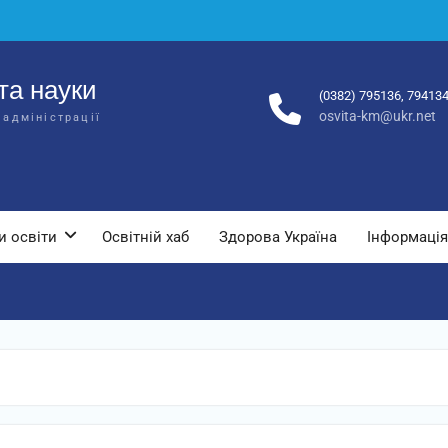
та науки
(0382) 795136, 79413
osvita-km@ukr.net
 адміністрації
и освіти
Освітній хаб
Здорова Україна
Інформація