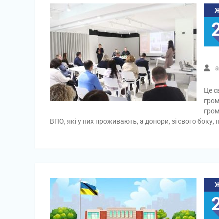
a
Це с
гром
гром
ВПО, які у них проживають, а донори, зі свого боку