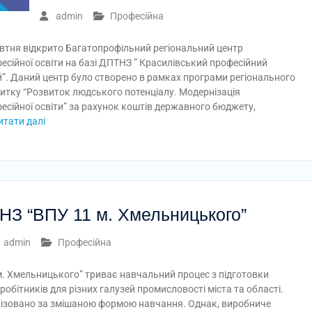
admin
Професійна
втня відкрито Багатопрофільний регіональний центр
есійної освіти на базі ДПТНЗ ” Красилівський професійний
й”. Даний центр було створено в рамках програми регіонального
итку “Розвиток людського потенціалу. Модернізація
есійної освіти” за рахунок коштів державного бюджету,
итати далі
НЗ “ВПУ 11 м. Хмельницького”
admin
Професійна
м. Хмельницького” триває навчальний процес з підготовки
робітників для різних галузей промисловості міста та області.
ізовано за змішаною формою навчання. Однак, виробниче