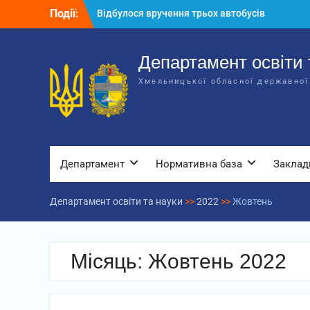
Перейти
Події:
Відбулося вручення трьох автобусів
до
для потреб закладів освіти
вмісту
Відбулося засідання колегії
Департаменту освіти та науки обласної
Департамент освіти 
державної адміністрації
Хмельницької обласної державної
Відбулась обласна нарада для
відповідальних за національно-
патріотичне виховання
Департамент
Нормативна база
Заклад
Департамент освіти та науки
>>
2022
>>
Жовтень
Місяць:
Жовтень 2022