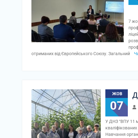
7 жо
проф
ліце
розв
проф
отриманих від Європейського Союзу. Загальний
Ч
Д
ЖОВ
07
У ДНЗ “ВПУ 11 
кваліфікованих 
Навчання орган