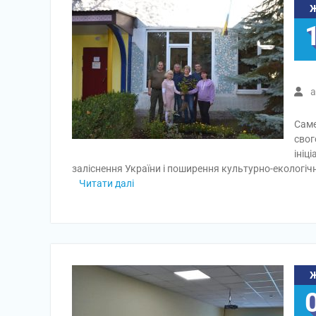
a
Саме
свог
ініц
заліснення України і поширення культурно-екологіч
Читати далі