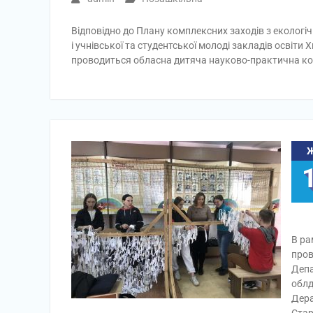
Відповідно до Плану комплексних заходів з екологіч
і учнівської та студентської молоді закладів освіти
проводиться обласна дитяча науково-практична ко
В ра
пров
Депа
облд
Дера