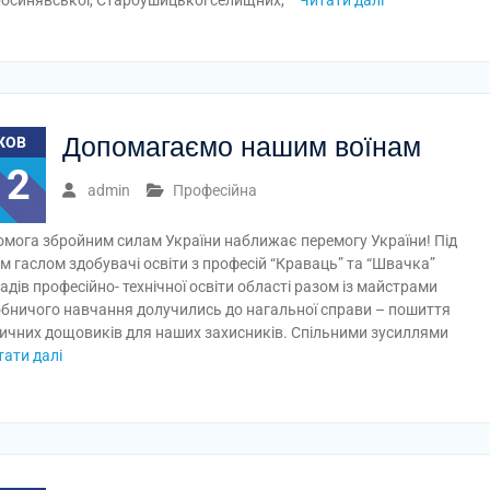
осинявської, Староушицької селищних,
Читати далі
Допомагаємо нашим воїнам
ЖОВ
12
admin
Професійна
мога збройним силам України наближає перемогу України! Під
м гаслом здобувачі освіти з професій “Краваць” та “Швачка”
адів професійно- технічної освіти області разом із майстрами
бничого навчання долучились до нагальної справи – пошиття
ичних дощовиків для наших захисників. Спільними зусиллями
тати далі