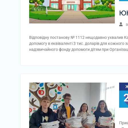
Ю
a
Відповідну постанову № 1112 нещодавно ухвалив Каб
допомогу в еквіваленті 3 тис. доларів для кожного
надзвичайного фонду допомоги дітям при Організац
Приє