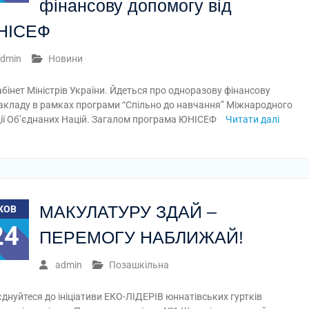
фінансову допомогу від
НІСЕФ
dmin
Новини
інет Міністрів України. Йдеться про одноразову фінансову
 закладу в рамках програми “Спільно до навчання” Міжнародного
ії Об’єднаних Націй. Загалом програма ЮНІСЕФ
Читати далі
МАКУЛАТУРУ ЗДАЙ –
ЖОВ
24
ПЕРЕМОГУ НАБЛИЖАЙ!
admin
Позашкільна
днуйтеся до ініціативи ЕКО-ЛІДЕРІВ юннатівських гуртків