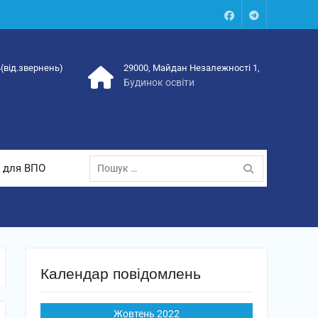
Facebook
Talegram
4(від.звернень)
29000, Майдан Незалежності 1,
Будинок освіти
Пошук:
 для ВПО
Календар повідомлень
Жовтень 2022