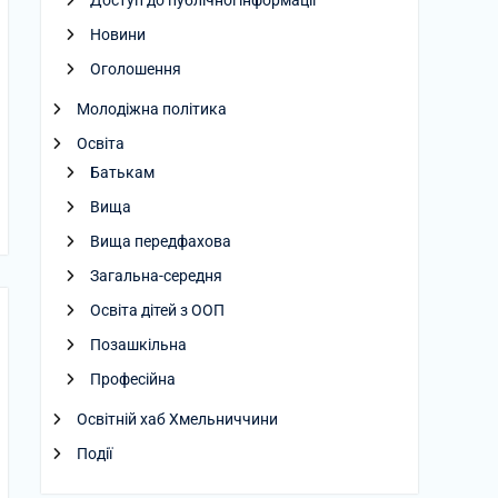
Доступ до публічної інформації
Новини
Оголошення
Молодіжна політика
Освіта
Батькам
Вища
Вища передфахова
Загальна-середня
Освіта дітей з ООП
Позашкільна
Професійна
Освітній хаб Хмельниччини
Події