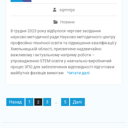
agenega
Новини
8 грудня 2023 року відбулося чергове засідання
науково-методичної ради Науково-методичного центру
професійно-технічної освіти та підвищення кваліфікації у
Хмельницькій області, присвячене надзвичайно
важливому і актуальному напряму роботи –
упровадженню STEM-освіти у навчально-виробничий
процес ЗПО для забезпечення відповідності підготовки
майбутніх фахівців вимогам
Читати далі
Пагінація
Назад
1
3
5
Далі
2
…
записів