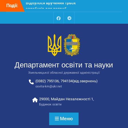
Перейти
Події:
Відбулося засідання
до
колегії Департаменту
вмісту
освіти та науки обласної
державної адміністрації
Facebook
Talegram
Відбулась обласна
нарада для
відповідальних за
національно-патріотичне
виховання
Відбулося вручення трьох
Департамент освіти та науки
автобусів для потреб
закладів освіти
Хмельницької обласної державної адміністрації
(0382) 795136, 794134(від.звернень)
osvita-km@ukr.net
29000, Майдан Незалежності 1,
Будинок освіти
Меню