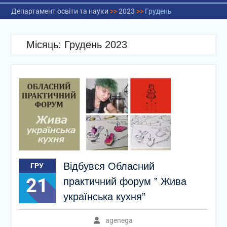
Департамент освіти та науки
>>
2023
>>
Грудень
Місяць:
Грудень 2023
Відбувся Обласний
ГРУ
21
практичний форум ” Жива
українська кухня”
agenega