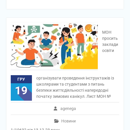
МОН
просить
заклади
освіти
організувати проведення інструктажів із
ГРУ
школярами та студентами з питань
19
безпеки життєдіяльності напередодні
початку зимових канікул. Лист МОН №
agenega
Новини