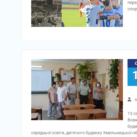
пере
спор
a
13 с
Вовк
буди
середньої освіти, дитячого будинку Хмельницької о