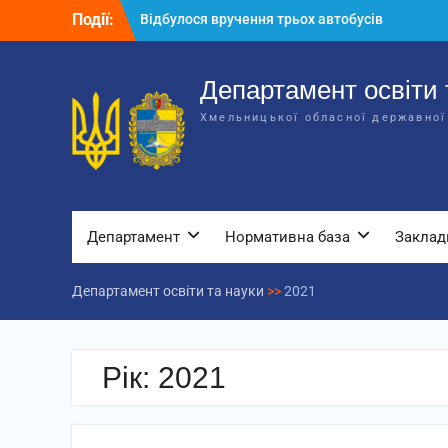
Перейти
Відбулося вручення трьох автобусів
Події:
до
для потреб закладів освіти
вмісту
Відбулося засідання колегії
Департаменту освіти та науки обласної
Департамент освіти 
державної адміністрації
Хмельницької обласної державної
Відбулась обласна нарада для
відповідальних за національно-
патріотичне виховання
Департамент
Нормативна база
Заклад
Департамент освіти та науки
>>
2021
Рік:
2021