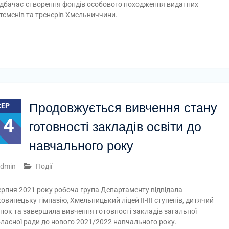
дбачає створення фондів особового походження видатних
тсменів та тренерів Хмельниччини.
Продовжується вивчення стану
СЕР
14
готовності закладів освіти до
навчального року
dmin
Події
ерпня 2021 року робоча група Департаменту відвідала
овинецьку гімназію, Хмельницький ліцей ІІ-ІІІ ступенів, дитячий
нок та завершила вивчення готовності закладів загальної
бласної ради до нового 2021/2022 навчального року.