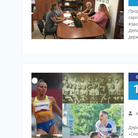
Прод
серп
взає
Депа
держ
a
Держ
«Спо