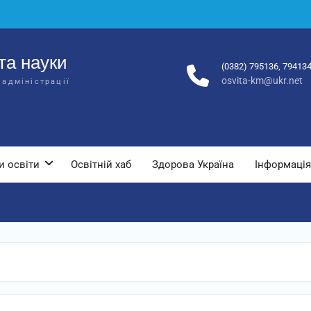
та науки
(0382) 795136, 79413
osvita-km@ukr.net
 адміністрації
и освіти
Освітній хаб
Здорова Україна
Інформація