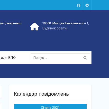
Facebook
Talegram
4(від.звернень)
29000, Майдан Незалежності 1,
Будинок освіти
Пошук:
 для ВПО
Календар повідомлень
Січень 2021