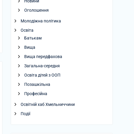
Новини
Оголошення
Молодіжна політика
Освіта
Батькам
Вища
Вища передфахова
Загальна-середня
Освіта дітей з ООП
Позашкільна
Професійна
Освітній хаб Хмельниччини
Події