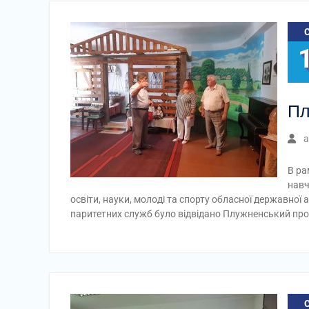
Пл
a
В ра
навч
освіти, науки, молоді та спорту обласної державно
паритетних служб було відвідано Плужненський про