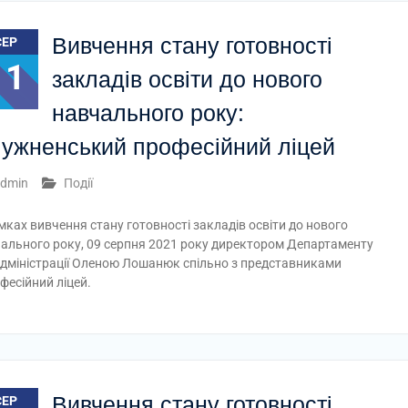
Вивчення стану готовності
СЕР
11
закладів освіти до нового
навчального року:
ужненський професійний ліцей
dmin
Події
мках вивчення стану готовності закладів освіти до нового
ального року, 09 серпня 2021 року директором Департаменту
ї адміністрації Оленою Лошанюк спільно з представниками
фесійний ліцей.
Вивчення стану готовності
СЕР