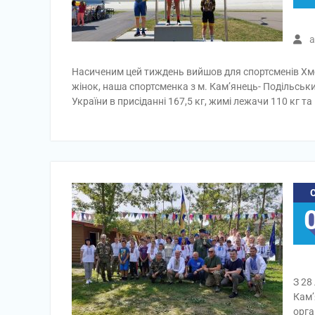
a
Насиченим цей тиждень вийшов для спортсменів Хме
жінок, наша спортсменка з м. Кам’янець- Подільськи
України в присіданні 167,5 кг, жимі лежачи 110 кг та
З 28
Кам’
орга