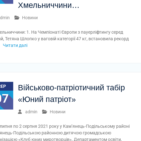
Хмельниччини…
dmin
Новини
льниччини: 1. На Чемпіонаті Європи з пауерліфтингу серед
й, Тетяна Шлопко у ваговій категорії 47 кг, встановила рекорд
Читати далі
Військово-патріотичний табір
СЕР
07
«Юний патріот»
admin
Новини
 липня по 2 серпня 2021 року у Кам’янець-Подільському районі
янець-Подільською районною дитячою громадською
нізацією «Клуб юних миротворців», Департаментом освіти,