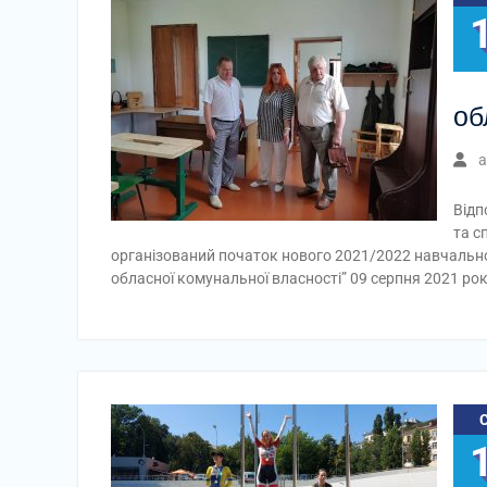
об
a
Відп
та с
організований початок нового 2021/2022 навчальног
обласної комунальної власності” 09 серпня 2021 ро