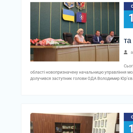
та
a
Сьог
області новопризначену начальницю управління мол
долучився заступник голови ОДА Володимир Юр’єв