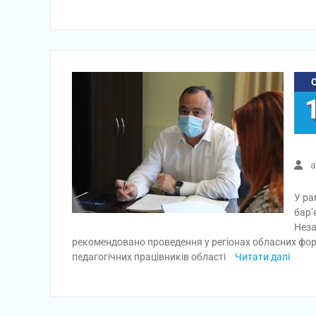
a
У ра
бар’
Неза
рекомендовано проведення у регіонах обласних форум
педагогічних працівників області
Читати далі