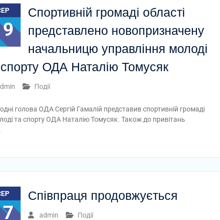
Спортивній громаді області
СЕР
19
представлено новопризначену
начальницю управління молоді
 спорту ОДА Наталію Томусяк
dmin
Події
одні голова ОДА Сергій Гамалій представив спортивній громаді
оді та спорту ОДА Наталію Томусяк. Також до привітань
.
Співпраця продовжується
СЕР
17
admin
Події