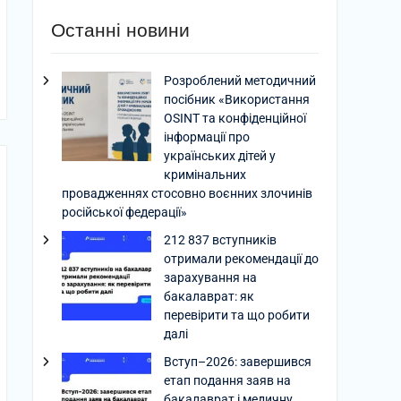
Останні новини
Розроблений методичний
посібник «Використання
OSINT та конфіденційної
інформації про
українських дітей у
кримінальних
провадженнях стосовно воєнних злочинів
російської федерації»
212 837 вступників
отримали рекомендації до
зарахування на
бакалаврат: як
перевірити та що робити
далі
Вступ–2026: завершився
етап подання заяв на
бакалаврат і медичну