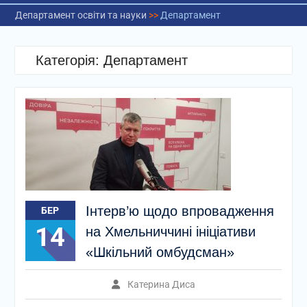
Департамент освіти та науки
>>
Департамент
Категорія:
Департамент
Інтерв’ю щодо впровадження
БЕР
14
на Хмельниччині ініціативи
«Шкільний омбудсман»
Катерина Диса