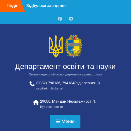
Перейти
Події:
Відбулося засідання
до
колегії Департаменту
вмісту
освіти та науки обласної
державної адміністрації
Facebook
Talegram
Відбулась обласна
нарада для
відповідальних за
національно-патріотичне
виховання
Відбулося вручення трьох
Департамент освіти та науки
автобусів для потреб
закладів освіти
Хмельницької обласної державної адміністрації
(0382) 795136, 794134(від.звернень)
osvita-km@ukr.net
29000, Майдан Незалежності 1,
Будинок освіти
Меню