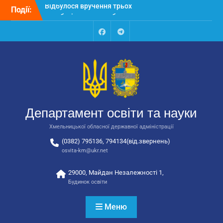
Перейти
Події:
Відбулося засідання
до
колегії Департаменту
вмісту
освіти та науки обласної
державної адміністрації
Facebook
Talegram
Відбулась обласна
нарада для
відповідальних за
національно-патріотичне
виховання
Відбулося вручення трьох
Департамент освіти та науки
автобусів для потреб
закладів освіти
Хмельницької обласної державної адміністрації
(0382) 795136, 794134(від.звернень)
osvita-km@ukr.net
29000, Майдан Незалежності 1,
Будинок освіти
Меню