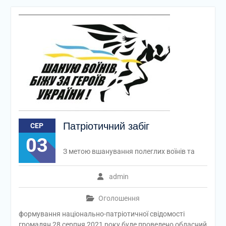
Патріотичний забіг
СЕР
03
З метою вшанування полеглих воїнів та
admin
Оголошення
формування національно-патріотичної свідомості
громадян 28 серпня 2021 року буде проведено обласний