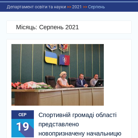
Департамент освіти та науки
>>
2021
>>
Серпень
Місяць:
Серпень 2021
Спортивній громаді області
СЕР
19
представлено
новопризначену начальницю