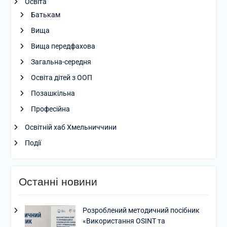
Освіта
Батькам
Вища
Вища передфахова
Загальна-середня
Освіта дітей з ООП
Позашкільна
Професійна
Освітній хаб Хмельниччини
Події
Останні новини
Розроблений методичний посібник
«Використання OSINT та