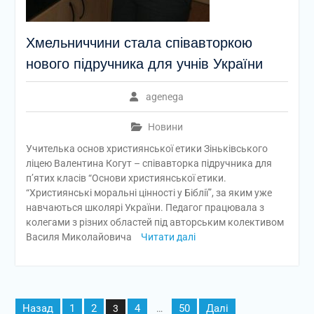
Хмельниччини стала співавторкою
нового підручника для учнів України
agenega
Новини
Учителька основ християнської етики Зіньківського
ліцею Валентина Когут – співавторка підручника для
п’ятих класів “Основи християнської етики.
“Християнські моральні цінності у Біблії”, за яким уже
навчаються школярі України. Педагог працювала з
колегами з різних областей під авторським колективом
Василя Миколайовича
Читати далі
Пагінація
Назад
1
2
4
50
Далі
3
…