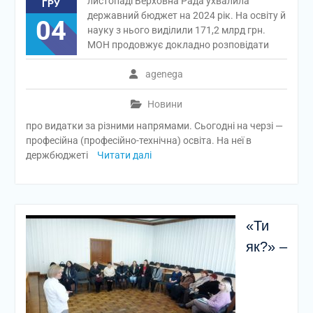
листопаді Верховна Рада ухвалила
ГРУ
державний бюджет на 2024 рік. На освіту й
04
науку з нього виділили 171,2 млрд грн.
МОН продовжує докладно розповідати
agenega
Новини
про видатки за різними напрямами. Сьогодні на черзі —
професійна (професійно-технічна) освіта. На неї в
держбюджеті
Читати далі
«Ти
як?» –