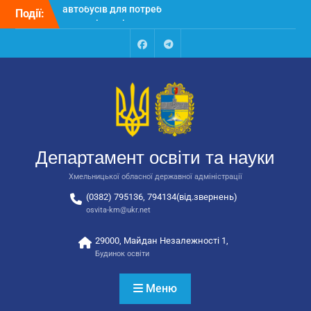
Перейти
Події:
Відбулося засідання
до
колегії Департаменту
вмісту
освіти та науки обласної
державної адміністрації
Facebook
Talegram
Відбулась обласна
нарада для
відповідальних за
національно-патріотичне
виховання
Відбулося вручення трьох
Департамент освіти та науки
автобусів для потреб
закладів освіти
Хмельницької обласної державної адміністрації
(0382) 795136, 794134(від.звернень)
osvita-km@ukr.net
29000, Майдан Незалежності 1,
Будинок освіти
Меню