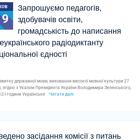
Запрошуємо педагогів,
ЖОВ
19
здобувачів освіти,
громадськість до написання
еукраїнського радіодиктанту
ціональної єдності
звитку державної мови, виховання високої мовної культури 27
й, згідно з Указом Президента України Володимира Зеленського,
 12-ї години Українське
Читати далі
едено засідання комісії з питань