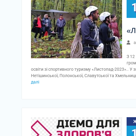
«Л
a
З 12
гром
освіти зі спортивного туризму «Листопад-2023».. У 
Нетішинської, Полонської, Славутської та Хмельниць
далі