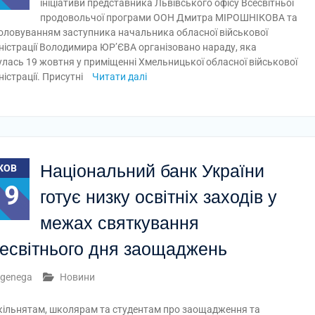
ініціативи представника Львівського офісу Всесвітньої
продовольчої програми ООН Дмитра МІРОШНІКОВА та
головуванням заступника начальника обласної військової
ністрації Володимира ЮР’ЄВА організовано нараду, яка
улась 19 жовтня у приміщенні Хмельницької обласної військової
ністрації. Присутні
Читати далі
Національний банк України
ЖОВ
19
готує низку освітніх заходів у
межах святкування
есвітнього дня заощаджень
genega
Новини
шкільнятам, школярам та студентам про заощадження та