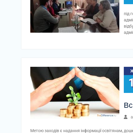
під 
адмі
відб
адмі
Вс
a
Метою заходів є надання інформації освітянам, до