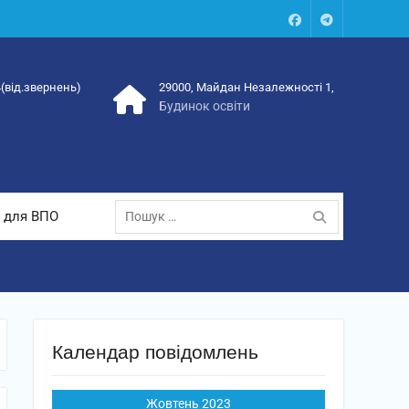
Facebook
Talegram
4(від.звернень)
29000, Майдан Незалежності 1,
Будинок освіти
Пошук:
 для ВПО
Календар повідомлень
Жовтень 2023