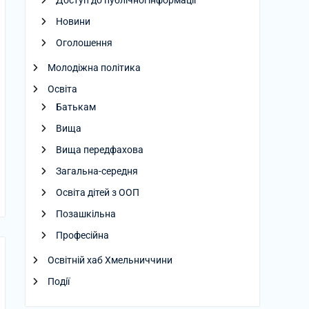
Доступ до публічної інформації
Новини
Оголошення
Молодіжна політика
Освіта
Батькам
Вища
Вища передфахова
Загальна-середня
Освіта дітей з ООП
Позашкільна
Професійна
Освітній хаб Хмельниччини
Події