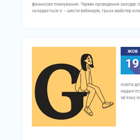
фінансове планування. Термін проведення заходів: і
складається з: – шести вебінарів, трьох майстер-кл
ЖОВ
19
освіти д
надані пс
зв’язку і