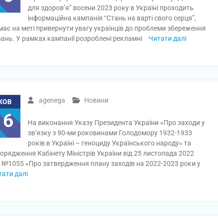
для здоров’я” восени 2023 року в Україні проходить
інформаційна кампанія “Стань на варті свого серця”,
має на меті привернути увагу українців до проблеми збереження
ань. У рамках кампанії розроблені рекламні
Читати далі
agenega
Новини
ЖОВ
16
На виконання Указу Президента України «Про заходи у
зв’язку з 90-ми роковинами Голодомору 1932-1933
років в Україні – геноциду Українського народу» та
орядження Кабінету Міністрів України від 25 листопада 2022
 №1055 «Про затвердження плану заходів на 2022-2023 роки у
тати далі