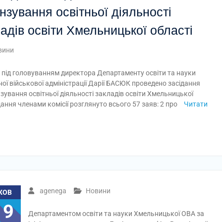
нзування освітньої діяльності
адів освіти Хмельницької області
вини
 під головуванням директора Департаменту освіти та науки
ої військової адміністрації Дарії БАСЮК проведено засідання
ензування освітньої діяльності закладів освіти Хмельницької
ідання членами комісії розглянуто всього 57 заяв: 2 про
Читати
agenega
Новини
ЖОВ
19
Департаментом освіти та науки Хмельницької ОВА за