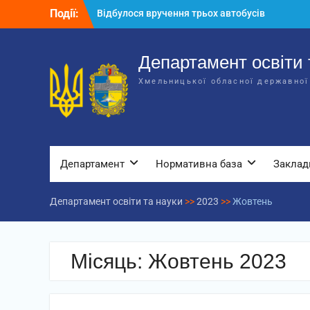
Перейти
Події:
Відбулося вручення трьох автобусів
до
для потреб закладів освіти
вмісту
Відбулося засідання колегії
Департаменту освіти та науки обласної
Департамент освіти 
державної адміністрації
Хмельницької обласної державної
Відбулась обласна нарада для
відповідальних за національно-
патріотичне виховання
Департамент
Нормативна база
Заклад
Департамент освіти та науки
>>
2023
>>
Жовтень
Місяць:
Жовтень 2023