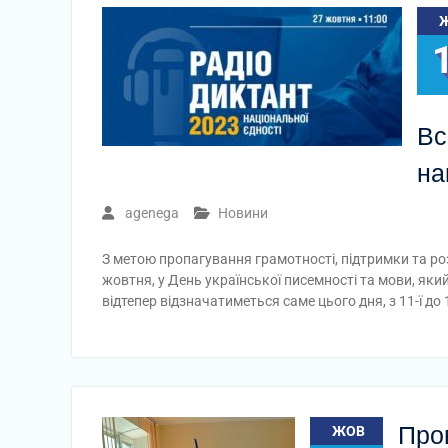
Вс
на
agenega
Новини
З метою пропагування грамотності, підтримки та ро
жовтня, у День української писемності та мови, яки
відтепер відзначатиметься саме цього дня, з 11-ї до
Пров
ЖОВ