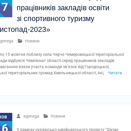
17
працівників закладів освіти
зі спортивного туризму
истопад-2023»
genega
Новини
 по 15 жовтня поблизу села Черче Чемеровецької територіальної
ади відбувся Чемпіонат області серед працівників закладів
змаганнях взяли участь команди зв’язок від Городоцької,
кої територіальних громад Хмельницької області, які,
Читати
agenega
Новини
ЖОВ
16
У рамках українсько-швейцарського проекту “Діємо