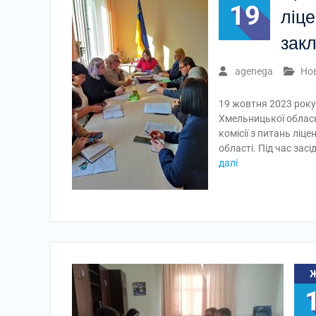
19
ліце
закл
agenega
Но
19 жовтня 2023 року
Хмельницької обласн
комісії з питань ліц
області. Під час зас
далі