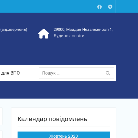
Facebook
Talegram
4(від.звернень)
29000, Майдан Незалежності 1,
Будинок освіти
Пошук:
 для ВПО
Календар повідомлень
Жовтень 2023