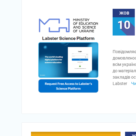
ЖОВ
10
Повідомляєм
домовленос
всім украї
до матеріа
закладів ос
Labster
Чи