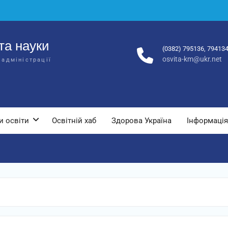
та науки
(0382) 795136, 79413
osvita-km@ukr.net
 адміністрації
и освіти
Освітній хаб
Здорова Україна
Інформація