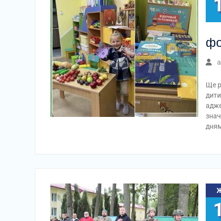
фо
a
Ще р
дити
адже
знач
дням