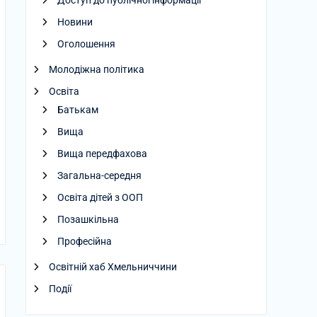
Доступ до публічної інформації
Новини
Оголошення
Молодіжна політика
Освіта
Батькам
Вища
Вища передфахова
Загальна-середня
Освіта дітей з ООП
Позашкільна
Професійна
Освітній хаб Хмельниччини
Події