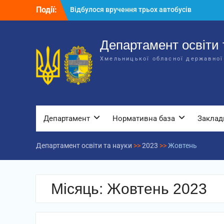
Перейти
Події:
Відбулося вручення трьох автобусів
до
для потреб закладів освіти
вмісту
Відбулося засідання колегії
Департаменту освіти та науки обласної
Департамент освіти 
державної адміністрації
Хмельницької обласної державної
Відбулась обласна нарада для
відповідальних за національно-
патріотичне виховання
Департамент
Нормативна база
Заклад
Департамент освіти та науки
>>
2023
>>
Жовтень
Місяць:
Жовтень 2023