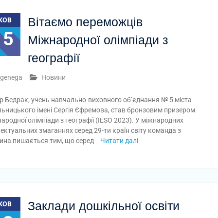
Вітаємо переможців
ЖОВ
15
Міжнародної олімпіади з
географії
genega
Новини
р Бедрак, учень навчально-виховного об’єднання № 5 міста
ьницького імені Сергія Єфремова, став бронзовим призером
ародної олімпіади з географії (IESO 2023). У міжнародних
лектуальних змаганнях серед 29-ти країн світу команда з
ина пишається тим, що серед
Читати далі
Заклади дошкільної освіти
ЖОВ