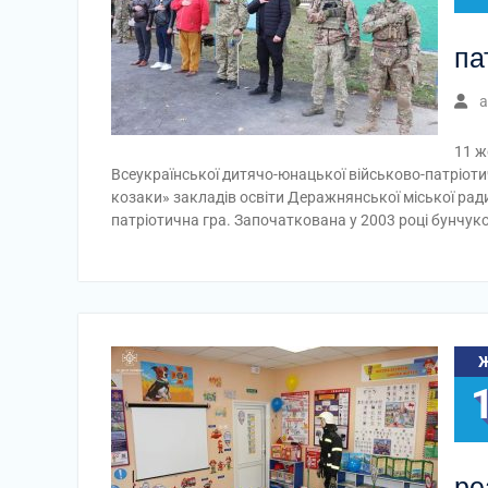
па
a
11 ж
Всеукраїнської дитячо-юнацької військово-патріотич
козаки» закладів освіти Деражнянської міської рад
патріотична гра. Започаткована у 2003 році бунч
ре