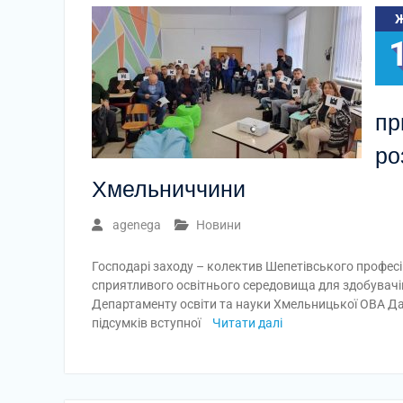
пр
ро
Хмельниччини
agenega
Новини
Господарі заходу – колектив Шепетівського професі
сприятливого освітнього середовища для здобувачів
Департаменту освіти та науки Хмельницької ОВА Дар
підсумків вступної
Читати далі