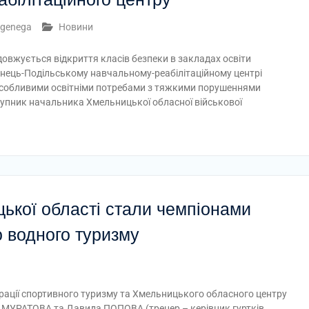
genega
Новини
овжується відкриття класів безпеки в закладах освіти
янець-Подільському навчальному-реабілітаційному центрі
 особливими освітніми потребами з тяжкими порушеннями
ступник начальника Хмельницької обласної військової
ької області стали чемпіонами
о водного туризму
рації спортивного туризму та Хмельницького обласного центру
на МУРАТОВА та Давида ПОПОВА (тренер – керівник гуртків