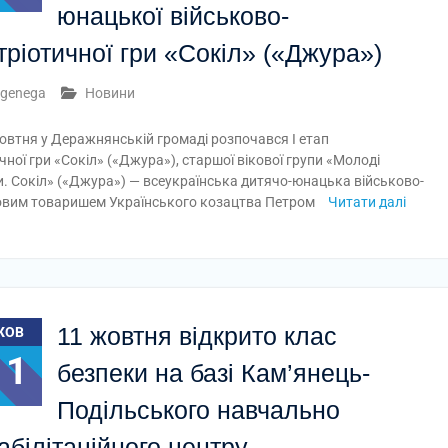
юнацької військово-
тріотичної гри «Сокіл» («Джура»)
genega
Новини
овтня у Деражнянській громаді розпочався І етап
ної гри «Сокіл» («Джура»), старшої вікової групи «Молоді
и. Сокіл» («Джура») — всеукраїнська дитячо-юнацька військово-
уковим товаришем Українського козацтва Петром
Читати далі
11 жовтня відкрито клас
ЖОВ
11
безпеки на базі Кам’янець-
Подільського навчально
абілітаційного центру