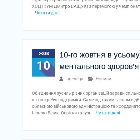
ХОЦТКУМ Дмитро ВАЩУК) з перемогою у чемпіонаті 
Читати далі
10-го жовтня в усьому
ЖОВ
10
ментального здоров’я
agenega
Новини
Об’єднання зусиль різних організацій заради спіль
хто потребує підтримки. Саме під таким гаслом від
обласною військовою адміністрацією та координато
Ілоною Білик. Освітня галузь
Читати далі