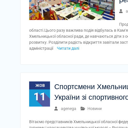
a
Прод
області.Цього разу важлива подія відбулась в Камʹ
Хмельницької обласної ради, де навчаються діти з
розвитку. Розділити радість відкриття завітали за
адміністрації
Читати далі
Спортсмени Хмельниц
ЖОВ
11
України зі спортивног
agenega
Новини
Вітаємо представників Хмельницької обласної феде
туризму і краєзнавства учнівської молоді – Русла