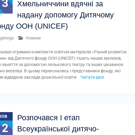
13
Хмельниччини вдячні за
надану допомогу Дитячому
нду ООН (UNICEF)
genega
Новини
аніше отримані комплекти освітніх матеріалів «Ранній розвиток
ни» від Дитячого фонду ООН (UNICEF) тішать наших малюків,
 заняття за допомогою лялькового театру та інших цікавинок
но веселіші. В цьому переконались і представники фонду, які
и відвідали заклади дошкільної освіти
Читати далі
Розпочався І етап
ЖОВ
12
Всеукраїнської дитячо-