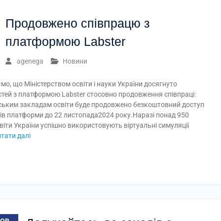
Продовжено співпрацю з
платформою Labster
agenega
Новини
о, що Міністерством освіти і науки України досягнуто
тей з платформою Labster стосовно продовження співпраці:
нським закладам освіти буде продовжено безкоштовний доступ
лів платформи до 22 листопада2024 року.Наразі понад 950
віти України успішно використовують віртуальні симуляції
тати далі