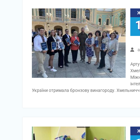
a
Арту
Хмел
Міжн
інте
України отримала бронзову винагороду. Хмельничч