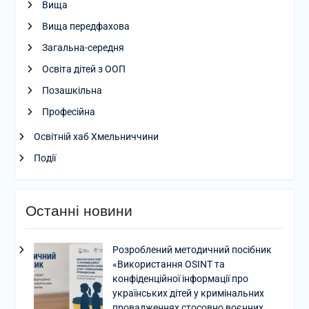
Вища
Вища передфахова
Загальна-середня
Освіта дітей з ООП
Позашкільна
Професійна
Освітній хаб Хмельниччини
Події
Останні новини
Розроблений методичний посібник
«Використання OSINT та
конфіденційної інформації про
українських дітей у кримінальних
провадженнях стосовно воєнних