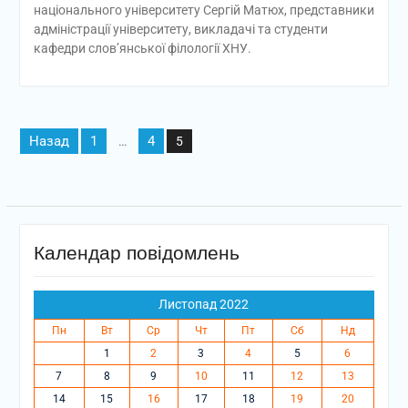
національного університету Сергій Матюх, представники
адміністрації університету, викладачі та студенти
кафедри слов’янської філології ХНУ.
Пагінація
Назад
1
4
…
5
записів
Календар повідомлень
Листопад 2022
Пн
Вт
Ср
Чт
Пт
Сб
Нд
1
2
3
4
5
6
7
8
9
10
11
12
13
14
15
16
17
18
19
20