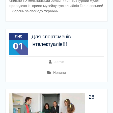
спільно з Хмельницький обласний літературний музей
проведено історико-музейну зустріч «Яків Гальчевський
– борець за свободу України».
Для спортсменів –
ЛИС
01
інтелектуалів!!!
admin
Новини
28