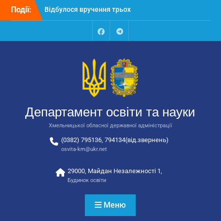
Перейти
Події:
Відбулося засідання
до
колегії Департаменту
вмісту
освіти та науки обласної
державної адміністрації
Facebook
Talegram
Відбулась обласна
нарада для
відповідальних за
національно-патріотичне
виховання
Відбулося вручення трьох
Департамент освіти та науки
автобусів для потреб
закладів освіти
Хмельницької обласної державної адміністрації
(0382) 795136, 794134(від.звернень)
osvita-km@ukr.net
29000, Майдан Незалежності 1,
Будинок освіти
Меню