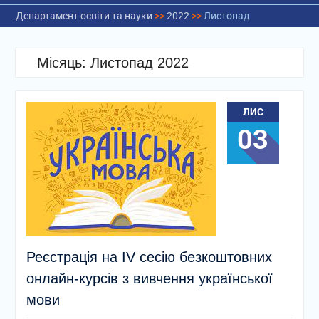
Департамент освіти та науки
>>
2022
>>
Листопад
Місяць:
Листопад 2022
ЛИС
03
Реєстрація на ІV сесію безкоштовних
онлайн-курсів з вивчення української
мови