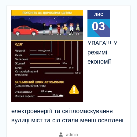
ЛИС
03
УВАГА!!! У
режимі
економії
електроенергії та світломаскування
вулиці міст та сіл стали менш освітлені.
admin