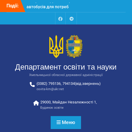
Перейти
Події:
Відбулося засідання
до
колегії Департаменту
вмісту
освіти та науки обласної
державної адміністрації
Facebook
Talegram
Відбулась обласна
нарада для
відповідальних за
національно-патріотичне
виховання
Відбулося вручення трьох
Департамент освіти та науки
автобусів для потреб
закладів освіти
Хмельницької обласної державної адміністрації
(0382) 795136, 794134(від.звернень)
osvita-km@ukr.net
29000, Майдан Незалежності 1,
Будинок освіти
Меню