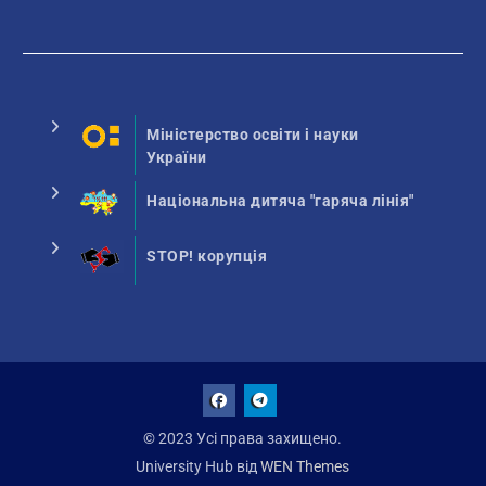
Міністерство освіти і науки
України
Національна дитяча "гаряча лінія"
STOP! корупція
Facebook
Talegram
© 2023 Усі права захищено.
University Hub від
WEN Themes