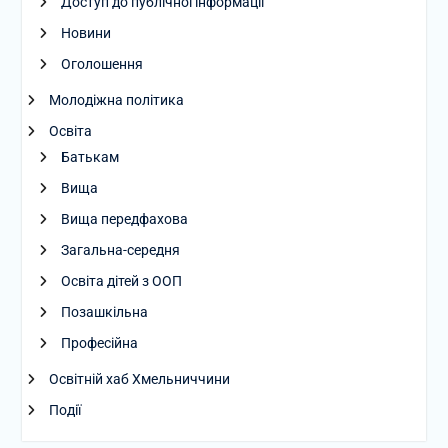
Доступ до публічної інформації
Новини
Оголошення
Молодіжна політика
Освіта
Батькам
Вища
Вища передфахова
Загальна-середня
Освіта дітей з ООП
Позашкільна
Професійна
Освітній хаб Хмельниччини
Події