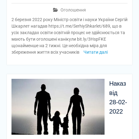
Оголошення
2 березня 2022 року Міністр освіти і науки України Сергій
Шкарлет нагадав https://t.me/SerhiyShkarlet/689, що в
усіх закладах освіти освітній процес не здійснюється та
мають бути оголошені канікули bit.ly/3HspFKE
щонайменше на 2 тижні. Це необхідна міра для
збереження життя всіх учасників
Читати далі
Наказ
від
28-02-
2022