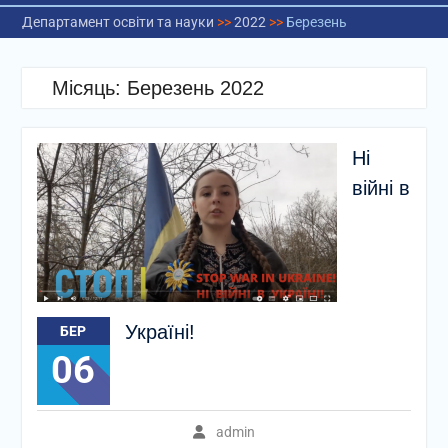
Департамент освіти та науки
>>
2022
>>
Березень
Місяць:
Березень 2022
Ні
війні в
Україні!
БЕР
06
admin