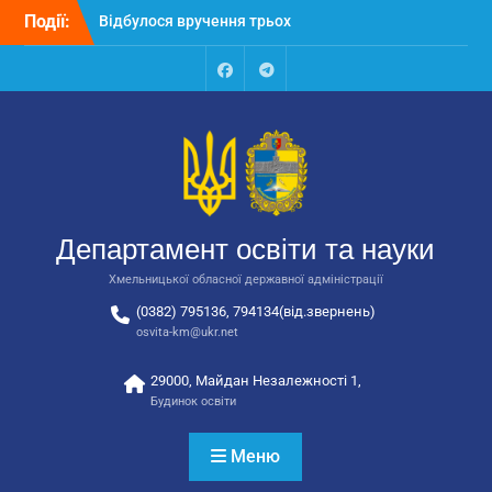
Перейти
закладів освіти
Події:
до
Відбулося засідання
вмісту
колегії Департаменту
освіти та науки обласної
Facebook
Talegram
державної адміністрації
Відбулась обласна
нарада для
відповідальних за
національно-патріотичне
виховання
Департамент освіти та науки
Хмельницької обласної державної адміністрації
(0382) 795136, 794134(від.звернень)
osvita-km@ukr.net
29000, Майдан Незалежності 1,
Будинок освіти
Меню