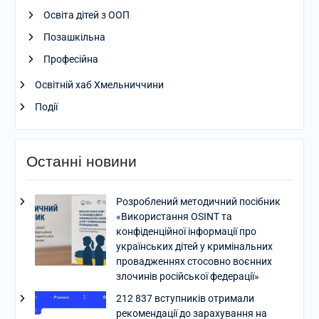
Освіта дітей з ООП
Позашкільна
Професійна
Освітній хаб Хмельниччини
Події
Останні новини
Розроблений методичний посібник
«Використання OSINT та
конфіденційної інформації про
українських дітей у кримінальних
провадженнях стосовно воєнних
злочинів російської федерації»
212 837 вступників отримали
рекомендації до зарахування на