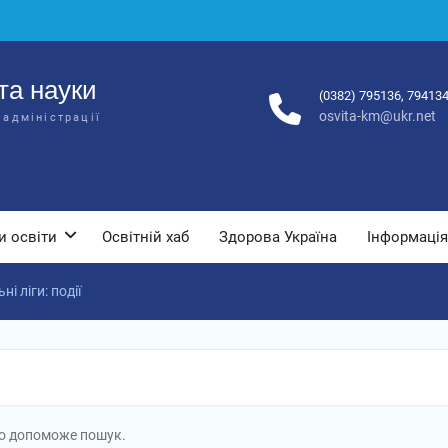
та науки
(0382) 795136, 79413
osvita-km@ukr.net
 адміністрації
и освіти
Освітній хаб
Здорова Україна
Інформація
ні ліги: події
во допоможе пошук.