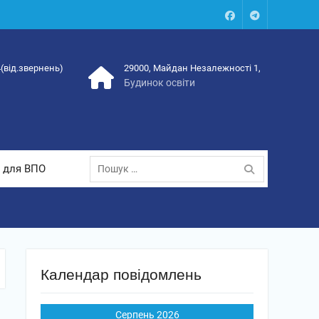
Facebook
Talegram
4(від.звернень)
29000, Майдан Незалежності 1,
Будинок освіти
Пошук:
 для ВПО
Календар повідомлень
Серпень 2026