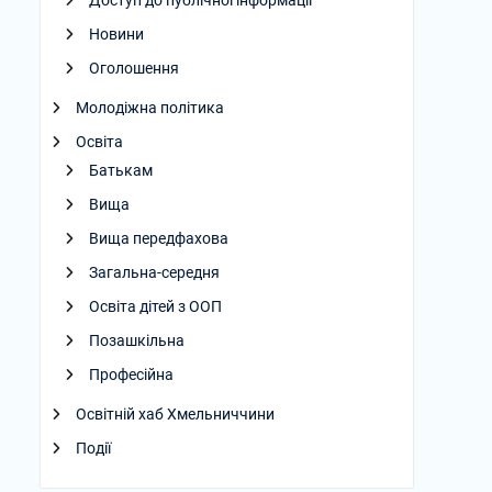
Доступ до публічної інформації
Новини
Оголошення
Молодіжна політика
Освіта
Батькам
Вища
Вища передфахова
Загальна-середня
Освіта дітей з ООП
Позашкільна
Професійна
Освітній хаб Хмельниччини
Події