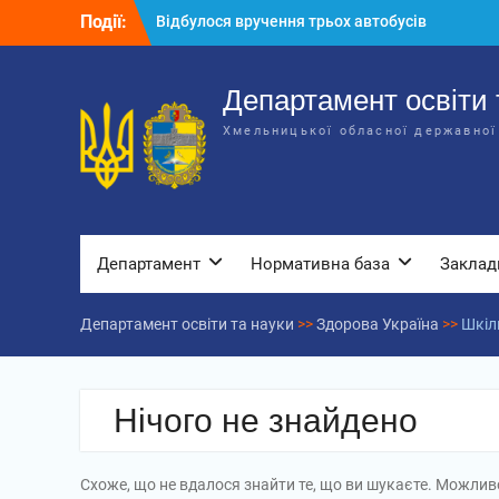
Перейти
Події:
Відбулося вручення трьох автобусів
до
для потреб закладів освіти
вмісту
Відбулося засідання колегії
Департаменту освіти та науки обласної
Департамент освіти 
державної адміністрації
Хмельницької обласної державної
Відбулась обласна нарада для
відповідальних за національно-
патріотичне виховання
Департамент
Нормативна база
Заклад
Департамент освіти та науки
>>
Здорова Україна
>>
Шкіль
Нічого не знайдено
Схоже, що не вдалося знайти те, що ви шукаєте. Можли