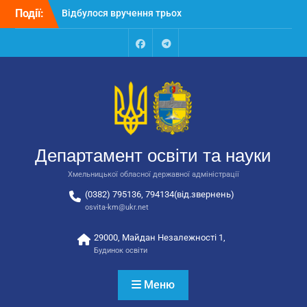
Перейти
Події:
Відбулося вручення трьох
до
автобусів для потреб
вмісту
закладів освіти
Відбулося засідання
Facebook
Talegram
колегії Департаменту
освіти та науки обласної
державної адміністрації
Відбулась обласна
нарада для
відповідальних за
Департамент освіти та науки
національно-патріотичне
виховання
Хмельницької обласної державної адміністрації
(0382) 795136, 794134(від.звернень)
osvita-km@ukr.net
29000, Майдан Незалежності 1,
Будинок освіти
Меню