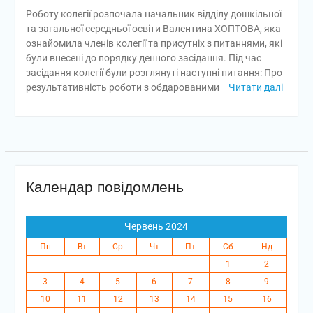
Роботу колегії розпочала начальник відділу дошкільної
та загальної середньої освіти Валентина ХОПТОВА, яка
ознайомила членів колегії та присутніх з питаннями, які
були внесені до порядку денного засідання. Під час
засідання колегії були розглянуті наступні питання: Про
результативність роботи з обдарованими
Читати далі
Календар повідомлень
Червень 2024
Пн
Вт
Ср
Чт
Пт
Сб
Нд
1
2
3
4
5
6
7
8
9
10
11
12
13
14
15
16