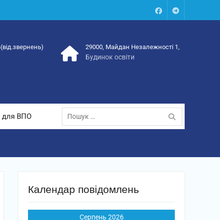
Facebook
Talegram
4(від.звернень)
29000, Майдан Незалежності 1,
Будинок освіти
Пошук:
 для ВПО
Календар повідомлень
Серпень 2026