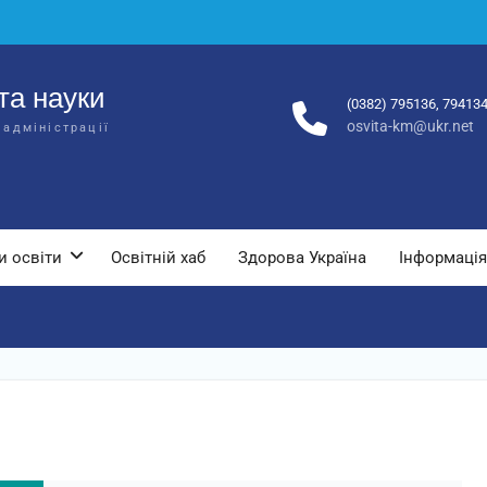
та науки
(0382) 795136, 79413
osvita-km@ukr.net
 адміністрації
и освіти
Освітній хаб
Здорова Україна
Інформація