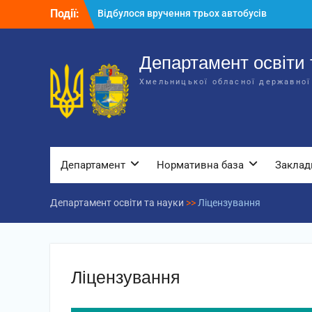
Перейти
Події:
Відбулося вручення трьох автобусів
до
для потреб закладів освіти
вмісту
Відбулося засідання колегії
Департаменту освіти та науки обласної
Департамент освіти 
державної адміністрації
Хмельницької обласної державної
Відбулась обласна нарада для
відповідальних за національно-
патріотичне виховання
Департамент
Нормативна база
Заклад
Департамент освіти та науки
>>
Ліцензування
Ліцензування