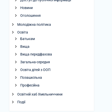
Доступ до публічної інформації
Новини
Оголошення
Молодіжна політика
Освіта
Батькам
Вища
Вища передфахова
Загальна-середня
Освіта дітей з ООП
Позашкільна
Професійна
Освітній хаб Хмельниччини
Події