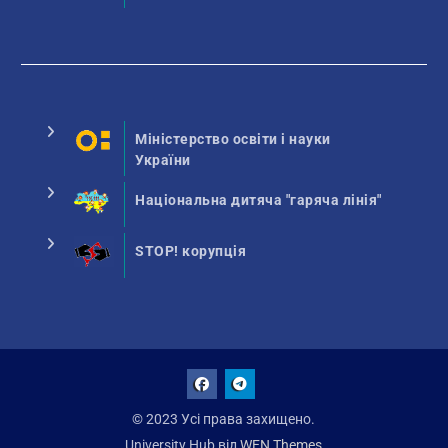
Міністерство освіти і науки
України
Національна дитяча "гаряча лінія"
STOP! корупція
Facebook
Talegram
© 2023 Усі права захищено.
University Hub від
WEN Themes