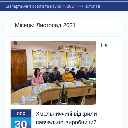
Департамент освіти та науки
>>
2021
>>
Листопад
Місяць:
Листопад 2021
На
Хмельниччині відкрили
ЛИС
30
навчально-виробничий