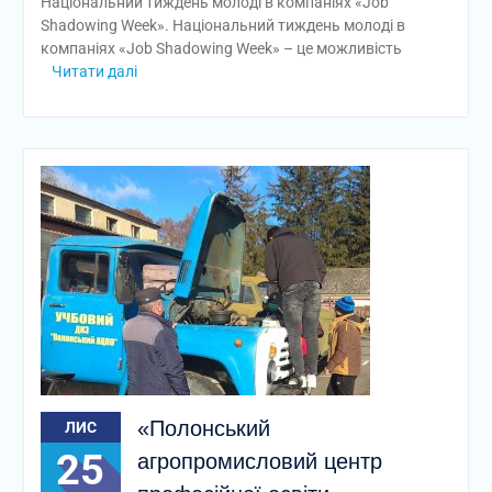
Національний тиждень молоді в компаніях «Job
Shadowing Week». Національний тиждень молоді в
компаніях «Job Shadowing Week» – це можливість
Читати далі
«Полонський
ЛИС
25
агропромисловий центр