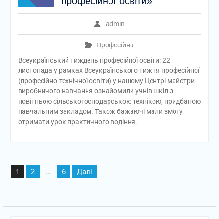
професійної освіти»
admin
Професійна
Всеукраїнський тиждень професійної освіти: 22
листопада у рамках Всеукраїнського тижня професійної
(професійно-технічної освіти) у нашому Центрі майстри
виробничого навчання ознайомили учнів шкіл з
новітньою сільськогосподарською технікою, придбаною
навчальним закладом. Також бажаючі мали змогу
отримати урок практичного водіння.
Пагінація
2
6
Далі
1
…
записів