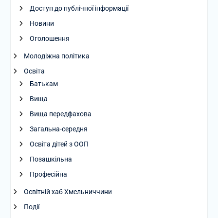
Доступ до публічної інформації
Новини
Оголошення
Молодіжна політика
Освіта
Батькам
Вища
Вища передфахова
Загальна-середня
Освіта дітей з ООП
Позашкільна
Професійна
Освітній хаб Хмельниччини
Події