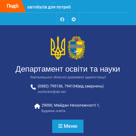
Перейти
Події:
Відбулося засідання
до
колегії Департаменту
вмісту
освіти та науки обласної
державної адміністрації
Facebook
Talegram
Відбулась обласна
нарада для
відповідальних за
національно-патріотичне
виховання
Відбулося вручення трьох
Департамент освіти та науки
автобусів для потреб
закладів освіти
Хмельницької обласної державної адміністрації
(0382) 795136, 794134(від.звернень)
osvita-km@ukr.net
29000, Майдан Незалежності 1,
Будинок освіти
Меню