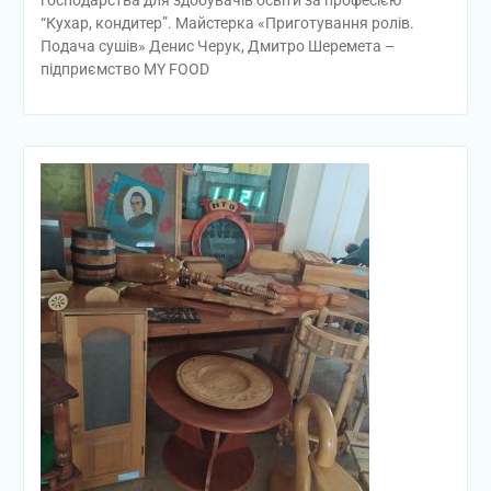
господарства для здобувачів освіти за професією
“Кухар, кондитер”. Майстерка «Приготування ролів.
Подача сушів» Денис Черук, Дмитро Шеремета –
підприємство MY FOОD