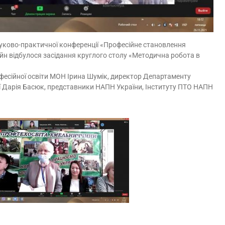
ауково-практичної конференції «Професійне становлення
айн відбулося засідання круглого столу «Методична робота в
фесійної освіти МОН Ірина Шумік, директор Департаменту
ції Дарія Басюк, представники НАПН України, Інституту ПТО НАПН