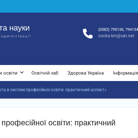
та науки
(0382) 795136, 79413
osvita-km@ukr.net
 адміністрації
и освіти
Освітній хаб
Здорова Україна
Інформація
а в системі професійної освіти: практичний аспект»
 професійної освіти: практичний