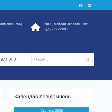
Facebook
Talegram
4(від.звернень)
29000, Майдан Незалежності 1,
Будинок освіти
Пошук:
 для ВПО
Календар повідомлень
Серпень 2026