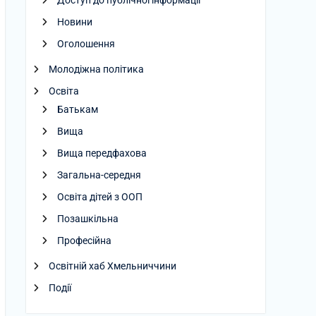
Доступ до публічної інформації
Новини
Оголошення
Молодіжна політика
Освіта
Батькам
Вища
Вища передфахова
Загальна-середня
Освіта дітей з ООП
Позашкільна
Професійна
Освітній хаб Хмельниччини
Події