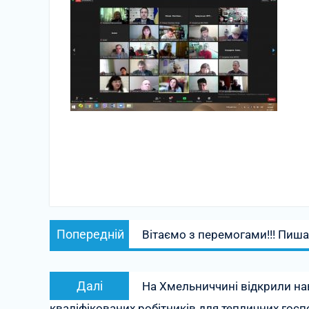
Навігація
Попередній
Попередній
Вітаємо з перемогами!!! Пиш
записів
запис:
Наступний
Далі
На Хмельниччині відкрили на
запис:
кваліфікованих робітників для тепличних гос