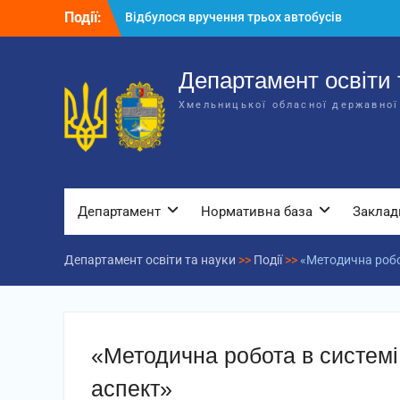
Перейти
Події:
Відбулося вручення трьох автобусів
до
для потреб закладів освіти
вмісту
Відбулося засідання колегії
Департаменту освіти та науки обласної
Департамент освіти 
державної адміністрації
Хмельницької обласної державної
Відбулась обласна нарада для
відповідальних за національно-
патріотичне виховання
Департамент
Нормативна база
Заклад
Департамент освіти та науки
>>
Події
>>
«Методична робот
«Методична робота в системі
аспект»