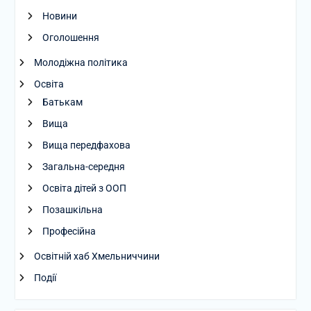
Новини
Оголошення
Молодіжна політика
Освіта
Батькам
Вища
Вища передфахова
Загальна-середня
Освіта дітей з ООП
Позашкільна
Професійна
Освітній хаб Хмельниччини
Події