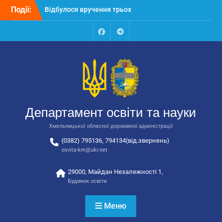
Перейти
Події:
Відбулося засідання
до
колегії Департаменту
вмісту
освіти та науки обласної
державної адміністрації
Facebook
Talegram
Відбулась обласна
нарада для
відповідальних за
національно-патріотичне
виховання
Відбулося вручення трьох
Департамент освіти та науки
автобусів для потреб
закладів освіти
Хмельницької обласної державної адміністрації
(0382) 795136, 794134(від.звернень)
osvita-km@ukr.net
29000, Майдан Незалежності 1,
Будинок освіти
Меню