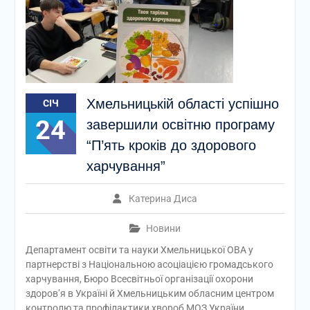
Хмельницькій області успішно
СІЧ
24
завершили освітню програму
“П’ять кроків до здорового
харчування”
Катерина Диса
Новини
Департамент освіти та науки Хмельницької ОВА у
партнерстві з Національною асоціацією громадського
харчування, Бюро Всесвітньої організації охорони
здоров’я в Україні й Хмельницьким обласним центром
контролю та профілактики хвороб МОЗ України