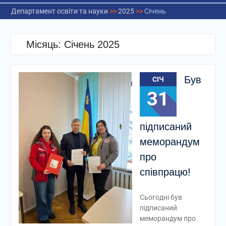
Департамент освіти та науки
>>
2025
>>
Січень
Місяць:
Січень 2025
Був
СІЧ
31
підписаний
меморандум
про
співпрацю!
Сьогодні був
підписаний
меморандум про