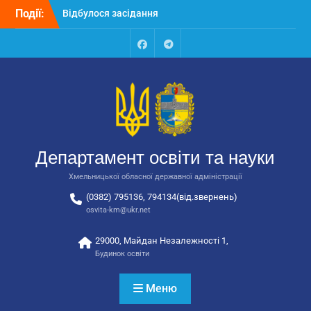
Перейти
Події:
Відбулося засідання
до
колегії Департаменту
вмісту
освіти та науки обласної
державної адміністрації
Facebook
Talegram
Відбулась обласна
нарада для
відповідальних за
національно-патріотичне
виховання
Відбулося вручення трьох
Департамент освіти та науки
автобусів для потреб
закладів освіти
Хмельницької обласної державної адміністрації
(0382) 795136, 794134(від.звернень)
osvita-km@ukr.net
29000, Майдан Незалежності 1,
Будинок освіти
Меню