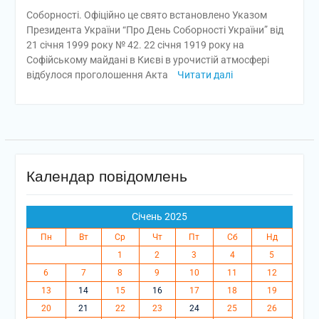
Соборності. Офіційно це свято встановлено Указом
Президента України “Про День Соборності України” від
21 січня 1999 року № 42. 22 січня 1919 року на
Софійському майдані в Києві в урочистій атмосфері
відбулося проголошення Акта
Читати далі
Календар повідомлень
Січень 2025
Пн
Вт
Ср
Чт
Пт
Сб
Нд
1
2
3
4
5
6
7
8
9
10
11
12
13
14
15
16
17
18
19
20
21
22
23
24
25
26