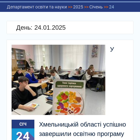
Департамент освіти та науки
>>
2025
>>
Січень
>>
24
День:
24.01.2025
У
Хмельницькій області успішно
СІЧ
24
завершили освітню програму