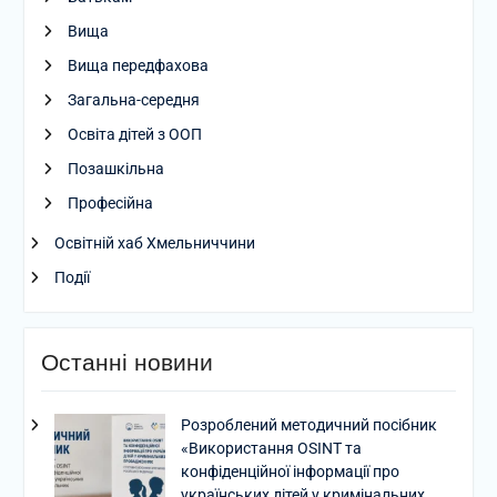
Вища
Вища передфахова
Загальна-середня
Освіта дітей з ООП
Позашкільна
Професійна
Освітній хаб Хмельниччини
Події
Останні новини
Розроблений методичний посібник
«Використання OSINT та
конфіденційної інформації про
українських дітей у кримінальних