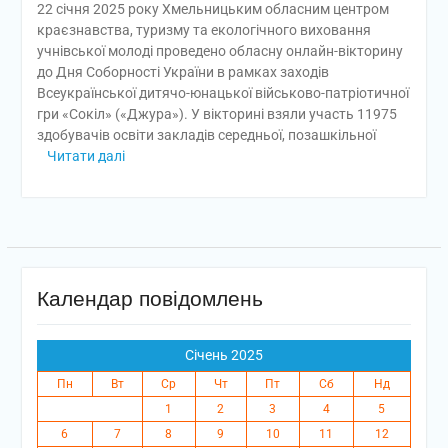
22 січня 2025 року Хмельницьким обласним центром
краєзнавства, туризму та екологічного виховання
учнівської молоді проведено обласну онлайн-вікторину
до Дня Соборності України в рамках заходів
Всеукраїнської дитячо-юнацької військово-патріотичної
гри «Сокіл» («Джура»). У вікторині взяли участь 11975
здобувачів освіти закладів середньої, позашкільної
Читати далі
Календар повідомлень
Січень 2025
Пн
Вт
Ср
Чт
Пт
Сб
Нд
1
2
3
4
5
6
7
8
9
10
11
12