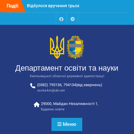
Перейти
Події:
Відбулося вручення трьох
до
автобусів для потреб
вмісту
закладів освіти
Відбулося засідання
Facebook
Talegram
колегії Департаменту
освіти та науки обласної
державної адміністрації
Відбулась обласна
нарада для
відповідальних за
Департамент освіти та науки
національно-патріотичне
виховання
Хмельницької обласної державної адміністрації
(0382) 795136, 794134(від.звернень)
osvita-km@ukr.net
29000, Майдан Незалежності 1,
Будинок освіти
Меню