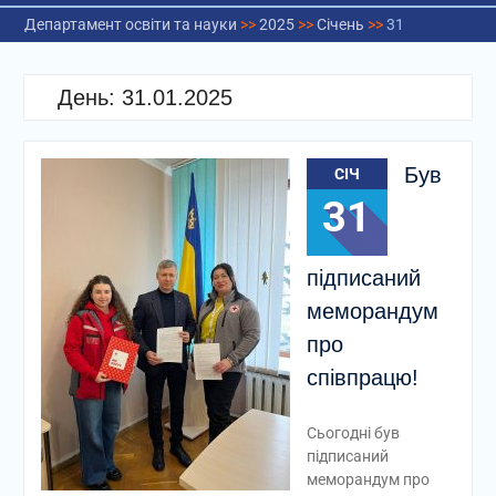
Департамент освіти та науки
>>
2025
>>
Січень
>>
31
День:
31.01.2025
Був
СІЧ
31
підписаний
меморандум
про
співпрацю!
Сьогодні був
підписаний
меморандум про