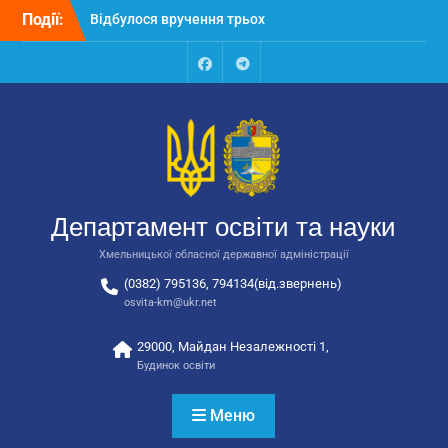
Перейти
Події:
Відбулося вручення трьох
до
автобусів для потреб
вмісту
закладів освіти
Відбулося засідання
Facebook
Talegram
колегії Департаменту
освіти та науки обласної
державної адміністрації
Відбулась обласна
нарада для
відповідальних за
Департамент освіти та науки
національно-патріотичне
виховання
Хмельницької обласної державної адміністрації
(0382) 795136, 794134(від.звернень)
osvita-km@ukr.net
29000, Майдан Незалежності 1,
Будинок освіти
Меню