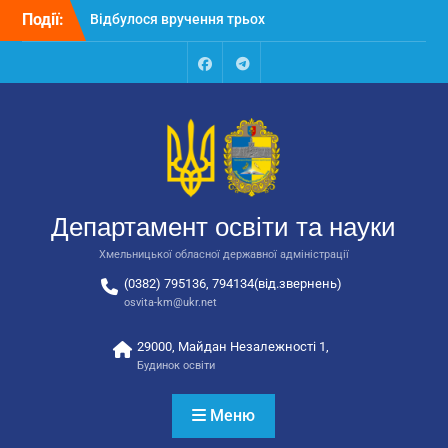
Перейти
Події:
Відбулося вручення трьох
до
автобусів для потреб
вмісту
закладів освіти
Відбулося засідання
Facebook
Talegram
колегії Департаменту
освіти та науки обласної
державної адміністрації
Відбулась обласна
нарада для
відповідальних за
Департамент освіти та науки
національно-патріотичне
виховання
Хмельницької обласної державної адміністрації
(0382) 795136, 794134(від.звернень)
osvita-km@ukr.net
29000, Майдан Незалежності 1,
Будинок освіти
Меню