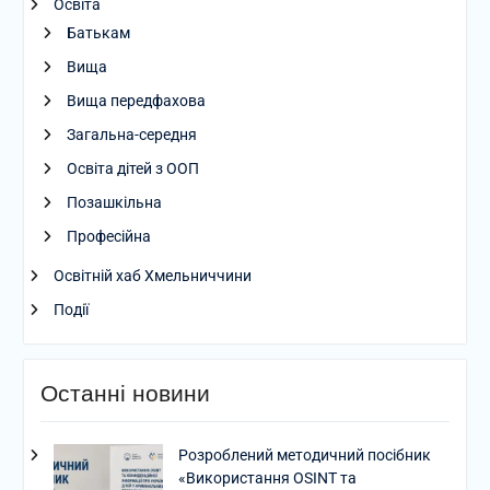
Освіта
Батькам
Вища
Вища передфахова
Загальна-середня
Освіта дітей з ООП
Позашкільна
Професійна
Освітній хаб Хмельниччини
Події
Останні новини
Розроблений методичний посібник
«Використання OSINT та