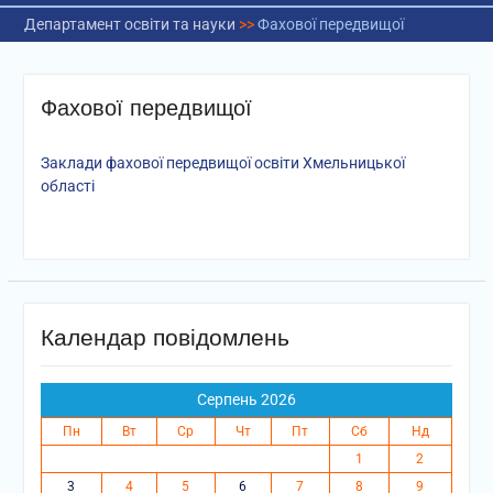
Департамент освіти та науки
>>
Фахової передвищої
Фахової передвищої
Заклади фахової передвищої освіти Хмельницької
області
Календар повідомлень
Серпень 2026
Пн
Вт
Ср
Чт
Пт
Сб
Нд
1
2
3
4
5
6
7
8
9