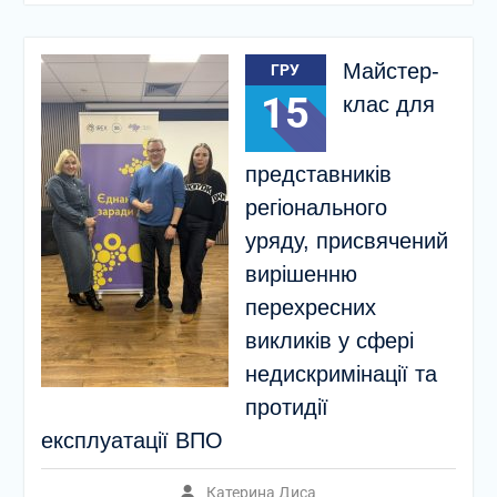
Майстер-
ГРУ
15
клас для
представників
регіонального
уряду, присвячений
вирішенню
перехресних
викликів у сфері
недискримінації та
протидії
експлуатації ВПО
Катерина Диса