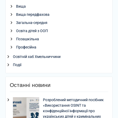
Вища
Вища передфахова
Загальна-середня
Освіта дітей з ООП
Позашкільна
Професійна
Освітній хаб Хмельниччини
Події
Останні новини
Розроблений методичний посібник
«Використання OSINT та
конфіденційної інформації про
українських дітей у кримінальних