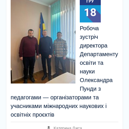
ГРУ
18
Робоча
зустріч
директора
Департаменту
освіти та
науки
Олександра
Пунди з
педагогами — організаторами та
учасниками міжнародних наукових і
освітніх проєктів
Катерина Диса