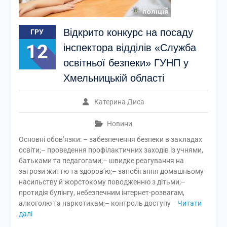
Відкрито конкурс на посаду
ГРУ
12
інспектора відділів «Служба
освітньої безпеки» ГУНП у
Хмельницькій області
Катерина Диса
Новини
Основні обовʼязки: – забезпечення безпеки в закладах
освіти;– проведення профілактичних заходів із учнями,
батьками та педагогами;– швидке реагування на
загрози життю та здоров’ю;– запобігання домашньому
насильству й жорстокому поводженню з дітьми;–
протидія булінгу, небезпечним інтернет-розвагам,
алкоголю та наркотикам;– контроль доступу
Читати
далі