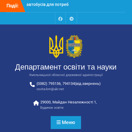
Перейти
Події:
Відбулося засідання
до
колегії Департаменту
вмісту
освіти та науки обласної
державної адміністрації
Facebook
Talegram
Відбулась обласна
нарада для
відповідальних за
національно-патріотичне
виховання
Відбулося вручення трьох
Департамент освіти та науки
автобусів для потреб
закладів освіти
Хмельницької обласної державної адміністрації
(0382) 795136, 794134(від.звернень)
osvita-km@ukr.net
29000, Майдан Незалежності 1,
Будинок освіти
Меню