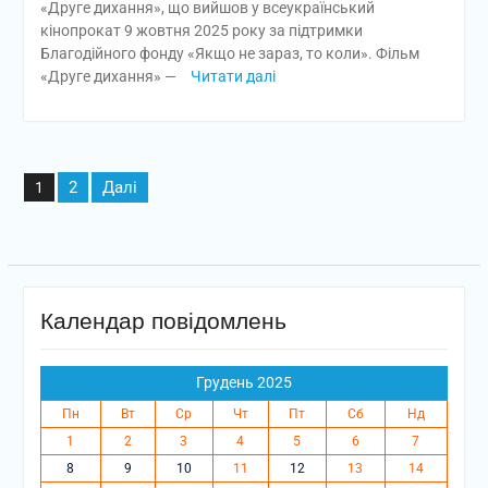
«Друге дихання», що вийшов у всеукраїнський
кінопрокат 9 жовтня 2025 року за підтримки
Благодійного фонду «Якщо не зараз, то коли». Фільм
«Друге дихання» —
Читати далі
Пагінація
2
Далі
1
записів
Календар повідомлень
Грудень 2025
Пн
Вт
Ср
Чт
Пт
Сб
Нд
1
2
3
4
5
6
7
8
9
10
11
12
13
14