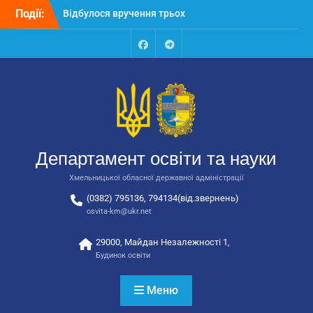
Перейти
Події:
Відбулося вручення трьох
до
автобусів для потреб
вмісту
закладів освіти
Відбулося засідання
Facebook
Talegram
колегії Департаменту
освіти та науки обласної
державної адміністрації
Відбулась обласна
нарада для
відповідальних за
Департамент освіти та науки
національно-патріотичне
виховання
Хмельницької обласної державної адміністрації
(0382) 795136, 794134(від.звернень)
osvita-km@ukr.net
29000, Майдан Незалежності 1,
Будинок освіти
Меню