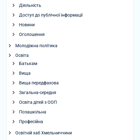
Діяльність
Доступ до публічної інформації
Новини
Оголошення
Молодіжна політика
Освіта
Батькам
Вища
Вища передфахова
Загальна-середня
Освіта дітей з ООП
Позашкільна
Професійна
Освітній хаб Хмельниччини