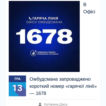
В
Офісі
Омбудсмана запроваджено
ТРА
13
короткий номер «гарячої лінії»
— 1678
Катерина Диса