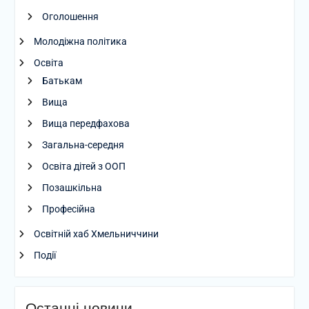
Оголошення
Молодіжна політика
Освіта
Батькам
Вища
Вища передфахова
Загальна-середня
Освіта дітей з ООП
Позашкільна
Професійна
Освітній хаб Хмельниччини
Події
Останні новини