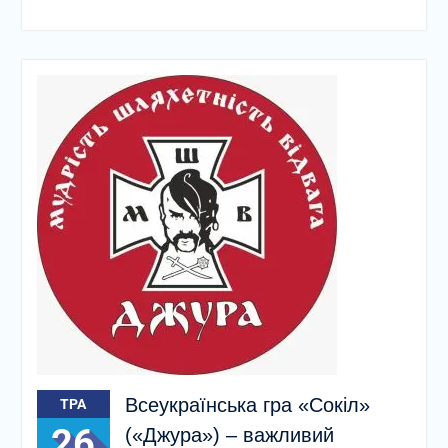
Всеукраїнська гра «Сокіл»
ТРА
26
(«Джура») – важливий