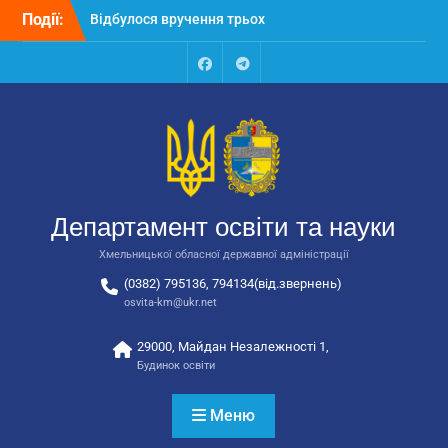
Відбулося вручення трьох
Перейти
Події:
автобусів для потреб
до
закладів освіти
вмісту
Відбулося засідання
колегії Департаменту
Facebook
Talegram
освіти та науки обласної
державної адміністрації
Відбулась обласна
нарада для
відповідальних за
національно-патріотичне
Департамент освіти та науки
виховання
Хмельницької обласної державної адміністрації
(0382) 795136, 794134(від.звернень)
osvita-km@ukr.net
29000, Майдан Незалежності 1,
Будинок освіти
Меню