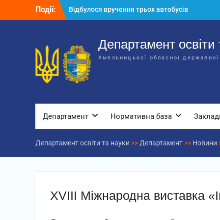
Перейти
Події:
Відбулося вручення трьох автобусів
до
для потреб закладів освіти
вмісту
Відбулося засідання колегії
Департаменту освіти та науки обласної
Департамент освіти 
державної адміністрації
Хмельницької обласної державної
Відбулась обласна нарада для
відповідальних за національно-
патріотичне виховання
Департамент
Нормативна база
Заклад
Департамент освіти та науки
>>
Департамент
>>
Новини
XVIII Міжнародна виставка «І