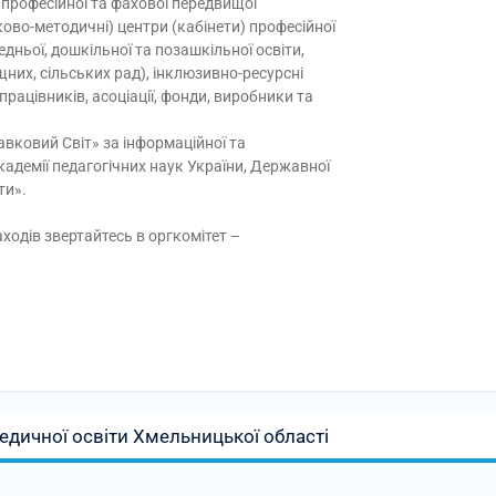
 професійної та фахової передвищої
ково-методичні) центри (кабінети) професійної
едньої, дошкільної та позашкільної освіти,
щних, сільських рад), інклюзивно-ресурсні
рацівників, асоціації, фонди, виробники та
вковий Світ» за інформаційної та
кадемії педагогічних наук України, Державної
ти».
аходів звертайтесь в оргкомітет –
едичної освіти Хмельницької області