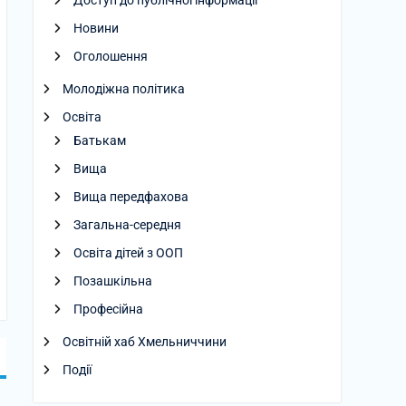
Доступ до публічної інформації
Новини
Оголошення
Молодіжна політика
Освіта
Батькам
Вища
Вища передфахова
Загальна-середня
Освіта дітей з ООП
Позашкільна
Професійна
Освітній хаб Хмельниччини
Події