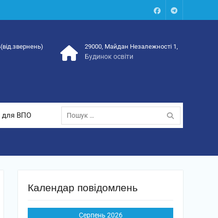
Facebook
Talegram
4(від.звернень)
29000, Майдан Незалежності 1,
Будинок освіти
Пошук:
 для ВПО
Календар повідомлень
Серпень 2026