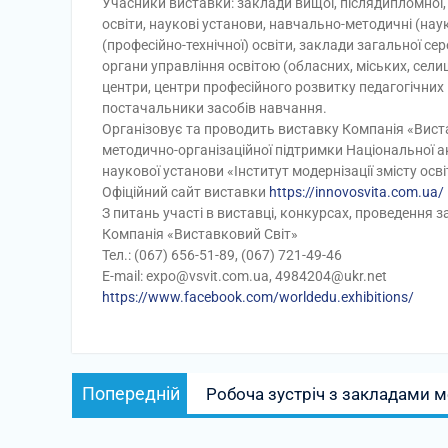
Учасники виставки: заклади вищої, післядипломної,
освіти, наукові установи, навчально-методичні (нау
(професійно-технічної) освіти, заклади загальної сер
органи управління освітою (обласних, міських, сели
центри, центри професійного розвитку педагогічних п
постачальники засобів навчання.
Організовує та проводить виставку Компанія «Виста
методично-організаційної підтримки Національної а
наукової установи «Інститут модернізації змісту осві
Офіційний сайт виставки
https://innovosvita.com.ua/
З питань участі в виставці, конкурсах, проведення з
Компанія «Виставковий Світ»
Тел.: (067) 656-51-89, (067) 721-49-46
E-mail: expo@vsvit.com.ua, 4984204@ukr.net
https://www.facebook.com/worldedu.exhibitions/
Навігація
Попередній
Попередній
Робоча зустріч з закладами м
записів
запис: