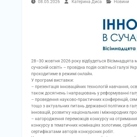
08.05.2026
Катерина Диса
Новини
28–30 жовтня 2026 року відбудеться Вісімнадцята 
сучасній освіті» – провідна подія освітньої галузі Ук
проходитиме в режимі онлайн.
У програмі виставки:
– презентація інноваційних технологій навчання, осві
також досягнень і напрацювань у реформуванні галуз
– проведення науково-практичних конференцій, семіна
тощо з актуальних питань державної політики в гал
інновацій, розвитку національних і міжнародних про
– нагородження переможців конкурсу на отримання п
конкурсу в тематичних номінаціях золотими, срібн
сертифікатами авторів конкурсних робіт.