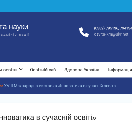
та науки
(0382) 795136, 79413
osvita-km@ukr.net
 адміністрації
и освіти
Освітній хаб
Здорова Україна
Інформація
>>
XVIII Міжнародна виставка «Інноватика в сучасній освіті»
нноватика в сучасній освіті»