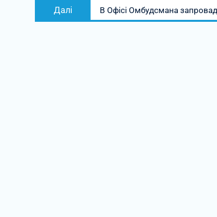
Наступний
Далі
В Офісі Омбудсмана запровадж
запис: