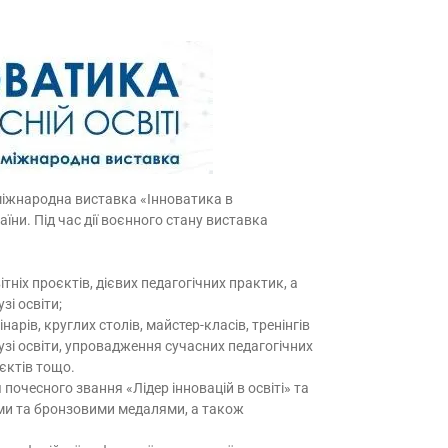
міжнародна виставка «Інноватика в
раїни. Під час дії воєнного стану виставка
тніх проєктів, дієвих педагогічних практик, а
і освіти;
рів, круглих столів, майстер-класів, тренінгів
узі освіти, упровадження сучасних педагогічних
єктів тощо.
очесного звання «Лідер інновацій в освіті» та
ими та бронзовими медалями, а також