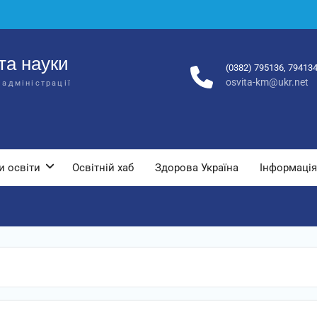
та науки
(0382) 795136, 79413
osvita-km@ukr.net
 адміністрації
и освіти
Освітній хаб
Здорова Україна
Інформація