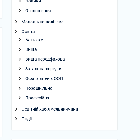
Новини
Оголошення
Молодіжна політика
Освіта
Батькам
Вища
Вища передфахова
Загальна-середня
Освіта дітей з ООП
Позашкільна
Професійна
Освітній хаб Хмельниччини
Події