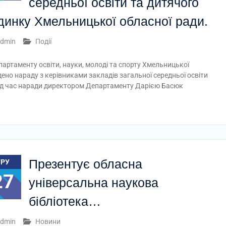
середньої освіти та дитячого
динку Хмельницької обласної ради.
dmin
Події
партаменту освіти, науки, молоді та спорту Хмельницької
дено нараду з керівниками закладів загальної середньої освіти
Під час наради директором Департаменту Дарією Басюк
Презентує обласна
ГРУ
27
універсальна наукова
бібліотека…
dmin
Новини