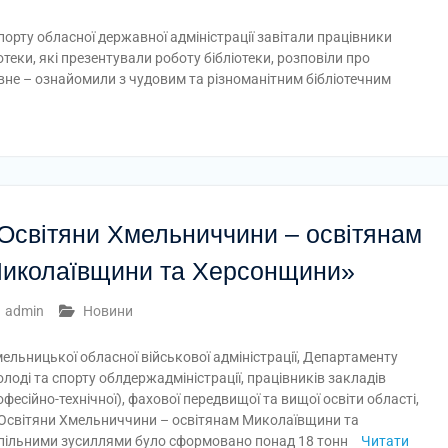
порту обласної державної адміністрації завітали працівники
теки, які презентували роботу бібліотеки, розповіли про
вне – ознайомили з чудовим та різноманітним бібліотечним
Освітяни Хмельниччини – освітянам
иколаївщини та Херсонщини»
admin
Новини
ельницької обласної військової адміністрації, Департаменту
молоді та спорту облдержадміністрації, працівників закладів
офесійно-технічної), фахової передвищої та вищої освіти області,
 «Освітяни Хмельниччини – освітянам Миколаївщини та
пільними зусиллями було сформовано понад 18 тонн
Читати