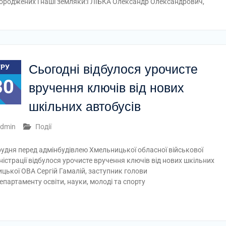
городжених і наші земляки:ГЛІБКА Олександр Олександрович,
Сьогодні відбулося урочисте
ГРУ
30
вручення ключів від нових
шкільних автобусів
dmin
Події
рудня перед адмінбудівлею Хмельницької обласної військової
ністрації відбулося урочисте вручення ключів від нових шкільних
ицької ОВА Сергій Гамалій, заступник голови
партаменту освіти, науки, молоді та спорту