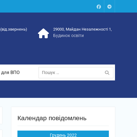
Facebook
Talegram
4(від.звернень)
29000, Майдан Незалежності 1,
Будинок освіти
Пошук:
 для ВПО
Календар повідомлень
Грудень 2022