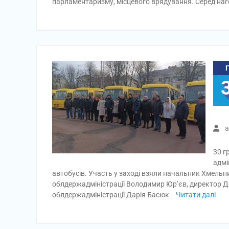
парламентаризму, місцевого врядування. Серед на
a
30 г
адмі
автобусів. Участь у заході взяли начальник Хмельн
облдержадміністрації Володимир Юр’єв, директор Де
облдержадміністрації Дарія Басюк
Читати далі