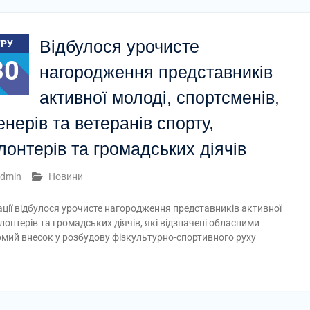
Відбулося урочисте
ГРУ
30
нагородження представників
активної молоді, спортсменів,
енерів та ветеранів спорту,
лонтерів та громадських діячів
dmin
Новини
рації відбулося урочисте нагородження представників активної
олонтерів та громадських діячів, які відзначені обласними
гомий внесок у розбудову фізкультурно-спортивного руху