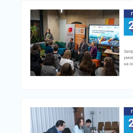
Запр
умов
на о