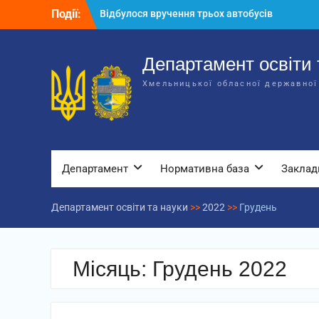
Перейти
Відбулося вручення трьох автобусів
Події:
до
для потреб закладів освіти
вмісту
Відбулося засідання колегії
Департаменту освіти та науки обласної
Департамент освіти 
державної адміністрації
Хмельницької обласної державної
Відбулась обласна нарада для
відповідальних за національно-
патріотичне виховання
Департамент
Нормативна база
Заклад
Департамент освіти та науки
>>
2022
>>
Грудень
Місяць:
Грудень 2022