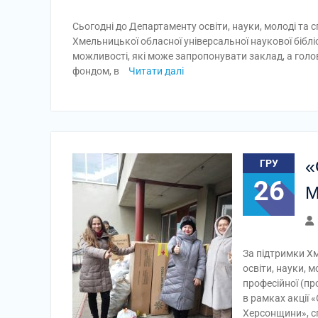
Сьогодні до Департаменту освіти, науки, молоді та с
Хмельницької обласної універсальної наукової бібліо
можливості, які може запропонувати заклад, а голо
фондом, в
Читати далі
«
ГРУ
26
М
За підтримки Хм
освіти, науки, 
професійної (пр
в рамках акції
Херсонщини», с