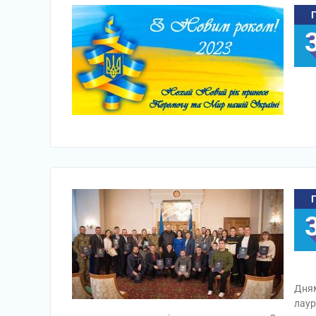
Дням
лаур