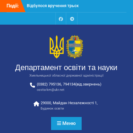
автобусів для потреб
Перейти
Події:
закладів освіти
до
Відбулося засідання
вмісту
колегії Департаменту
освіти та науки обласної
Facebook
Talegram
державної адміністрації
Відбулась обласна
нарада для
відповідальних за
національно-патріотичне
виховання
Департамент освіти та науки
Хмельницької обласної державної адміністрації
(0382) 795136, 794134(від.звернень)
osvita-km@ukr.net
29000, Майдан Незалежності 1,
Будинок освіти
Меню