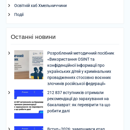
Освітній хаб Хмельниччини
Події
Останні новини
Розроблений методичний посібник
«Використання OSINT та
конфіденційної інформації про
українських дітей у кримінальних
провадженнях стосовно воєнних
злочинів російської федерації»
212 837 вступників отримали
рекомендації до зарахування на
бакалаврат: як перевірити та що
робити далі
Вступ–2026: завершився етап