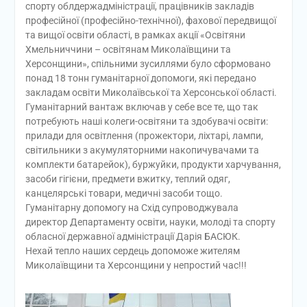
спорту облдержадміністрації, працівників закладів
професійної (професійно-технічної), фахової передвищої
та вищої освіти області, в рамках акції «Освітяни
Хмельниччини – освітянам Миколаївщини та
Херсонщини», спільними зусиллями було сформовано
понад 18 тонн гуманітарної допомоги, які передано
закладам освіти Миколаївської та Херсонської області.
Гуманітарний вантаж включав у себе все те, що так
потребують наші колеги-освітяни та здобувачі освіти:
прилади для освітлення (прожектори, ліхтарі, лампи,
світильники з акумуляторними накопичувачами та
комплекти батарейок), буржуйки, продукти харчування,
засоби гігієни, предмети вжитку, теплий одяг,
канцелярські товари, медичні засоби тощо.
Гуманітарну допомогу на Схід супроводжувала
директор Департаменту освіти, науки, молоді та спорту
обласної державної адміністрації Дарія БАСЮК.
Нехай тепло наших сердець допоможе жителям
Миколаївщини та Херсонщини у непростий час!!!