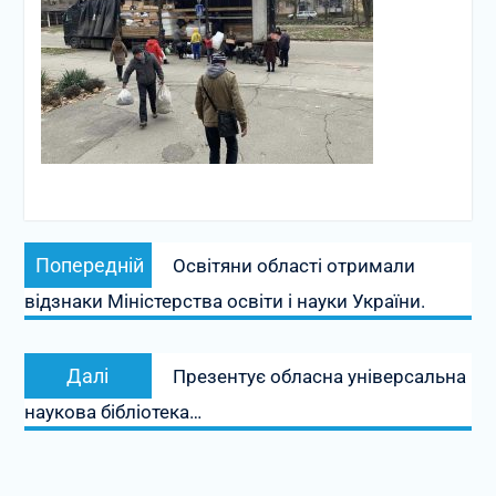
Навігація
Попередній
Попередній
Освітяни області отримали
записів
запис:
відзнаки Міністерства освіти і науки України.
Наступний
Далі
Презентує обласна універсальна
запис:
наукова бібліотека…