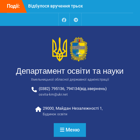
Перейти
Події:
автобусів для потреб
до
закладів освіти
вмісту
Відбулося засідання
колегії Департаменту
Facebook
Talegram
освіти та науки обласної
державної адміністрації
Відбулась обласна
нарада для
відповідальних за
національно-патріотичне
Департамент освіти та науки
виховання
Хмельницької обласної державної адміністрації
(0382) 795136, 794134(від.звернень)
osvita-km@ukr.net
29000, Майдан Незалежності 1,
Будинок освіти
Меню