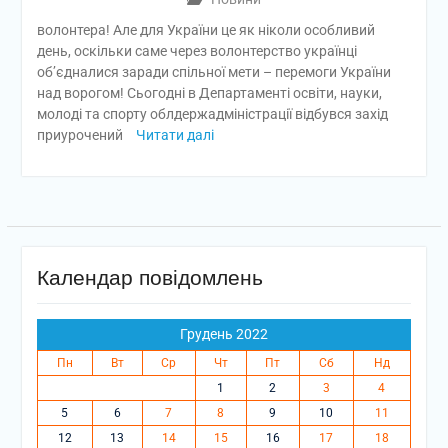
волонтера! Але для України це як ніколи особливий
день, оскільки саме через волонтерство українці
об’єдналися заради спільної мети – перемоги України
над ворогом! Сьогодні в Департаменті освіти, науки,
молоді та спорту облдержадміністрації відбувся захід
приурочений
Читати далі
Календар повідомлень
Грудень 2022
Пн
Вт
Ср
Чт
Пт
Сб
Нд
1
2
3
4
5
6
7
8
9
10
11
12
13
14
15
16
17
18