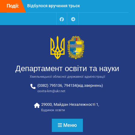
Перейти
Події:
Відбулося вручення трьох
до
автобусів для потреб
вмісту
закладів освіти
Відбулося засідання
Facebook
Talegram
колегії Департаменту
освіти та науки обласної
державної адміністрації
Відбулась обласна
нарада для
відповідальних за
Департамент освіти та науки
національно-патріотичне
виховання
Хмельницької обласної державної адміністрації
(0382) 795136, 794134(від.звернень)
osvita-km@ukr.net
29000, Майдан Незалежності 1,
Будинок освіти
Меню