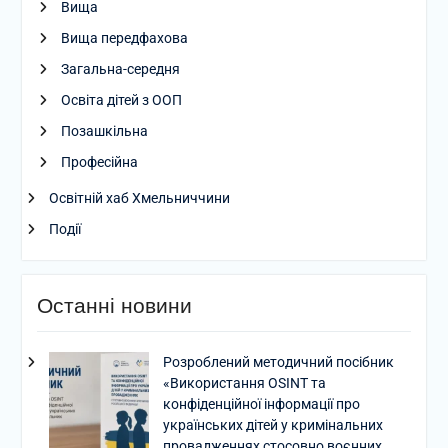
Вища
Вища передфахова
Загальна-середня
Освіта дітей з ООП
Позашкільна
Професійна
Освітній хаб Хмельниччини
Події
Останні новини
Розроблений методичний посібник
«Використання OSINT та
конфіденційної інформації про
українських дітей у кримінальних
провадженнях стосовно воєнних