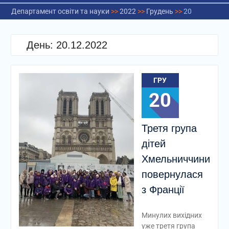
Департамент освіти та науки
>>
2022
>>
Грудень
>>
20
День:
20.12.2022
ГРУ
20
Третя група
дітей
Хмельниччини
повернулася
з Франції
Минулих вихідних
уже третя група