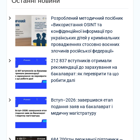
Останні новини
Розроблений методичний посібник
«Використання OSINT та
конфіденційної інформації про
українських дітей у кримінальних
провадженнях стосовно воєнних
злочинів російської федерації»
212 837 вступників отримали
рекомендації до зарахування на
бакалаврат: як перевірити та що
робити далі
Вступ–2026: завершився етап
подання заяв на бакалаврат і
медичну магістратуру
684 700грн державної підтримки —