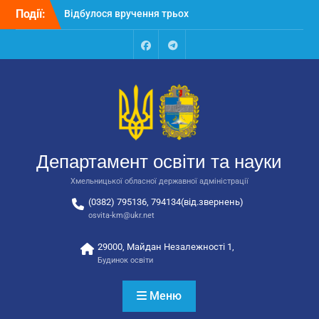
Перейти
Події:
Відбулося вручення трьох
до
автобусів для потреб
вмісту
закладів освіти
Відбулося засідання
Facebook
Talegram
колегії Департаменту
освіти та науки обласної
державної адміністрації
Відбулась обласна
нарада для
відповідальних за
Департамент освіти та науки
національно-патріотичне
виховання
Хмельницької обласної державної адміністрації
(0382) 795136, 794134(від.звернень)
osvita-km@ukr.net
29000, Майдан Незалежності 1,
Будинок освіти
Меню