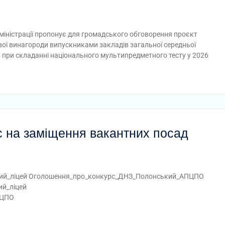
міністрації пропонує для громадського обговорення проєкт
ої винагороди випускниками закладів загальної середньої
в при складанні національного мультипредметного тесту у 2026
с на заміщення вакантних посад
ний_ліцей Оголошення_про_конкурс_ДНЗ_Полонський_АПЦПО
̆_ліцей
ПЦПО