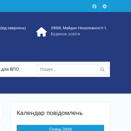
Facebook
Talegram
4(від.звернень)
29000, Майдан Незалежності 1,
Будинок освіти
Пошук:
 для ВПО
Календар повідомлень
Січень 2026