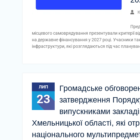
К
Пред
місцевого самоврядування презентували критерії від
на державне фінансування у 2027 році. Учасники т
інфраструктури, які розглядаються під час планува
Громадське обговорен
ЛИП
23
затвердження Порядк
випускниками закладів
Хмельницької області, які от
національного мультипредмет