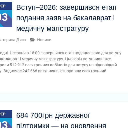
Вступ–2026: завершився етап
СЕР
03
подання заяв на бакалаврат і
медичну магістратуру
атерина Диса
Новини
одні, 1 серпня о 18:00, завершився етап подання заяв для вступу
акалаврат і медичну магістратуру. Цьогоріч вступники вже
рили 512 912 електронних кабінетів для вступу на відповідний
щу. Водночас 242 666 вступників, створивши електронний
684 700грн державної
СЕР
03
підтримки — на оновлення