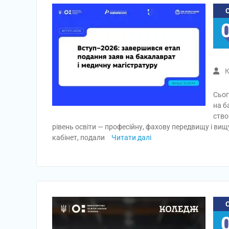
К
Сьог
на б
ство
рівень освіти — професійну, фахову передвищу і ви
кабінет, подали
Читати далі