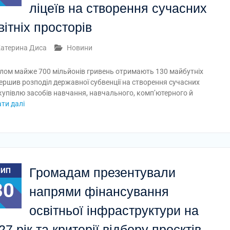
ліцеїв на створення сучасних
вітніх просторів
атерина Диса
Новини
лом майже 700 мільйонів гривень отримають 130 майбутніх
вершив розподіл державної субвенції на створення сучасних
купівлю засобів навчання, навчального, комп’ютерного й
ти далі
Громадам презентували
ЛИП
30
напрями фінансування
освітньої інфраструктури на
27 рік та критерії відбору проєктів