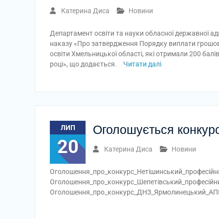
Катерина Диса
Новини
Департамент освіти та науки обласної державної ад
наказу «Про затвердження Порядку виплати грошов
освіти Хмельницької області, які отримали 200 балі
році», що додається.
Читати далі
Оголошується конкур
ЛИП
20
Катерина Диса
Новини
Оголошення_про_конкурс_Нетішинський_професій
Оголошення_про_конкурс_Шепетівський_професійнии
Оголошення_про_конкурс_ДНЗ_Ярмолинецький_А