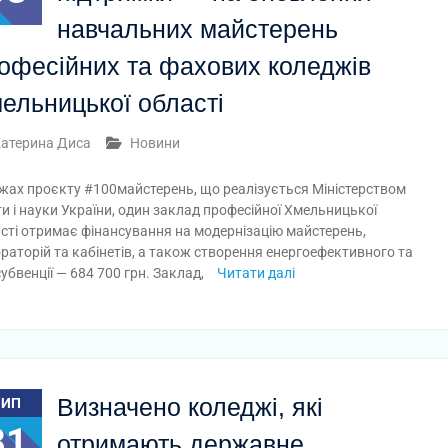
навчальних майстерень
офесійних та фахових коледжів
ельницької області
атерина Диса
Новини
жах проєкту #100майстерень, що реалізується Міністерством
ти і науки України, один заклад професійної Хмельницької
сті отримає фінансування на модернізацію майстерень,
раторій та кабінетів, а також створення енергоефективного та
убвенції — 684 700 грн. Заклад,
Читати далі
Визначено коледжі, які
ЛИП
31
отримають державне