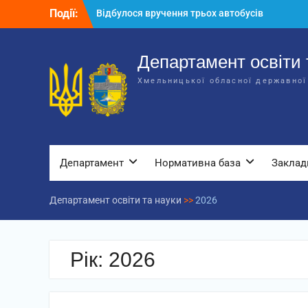
Перейти
Події:
Відбулося вручення трьох автобусів
до
для потреб закладів освіти
вмісту
Відбулося засідання колегії
Департаменту освіти та науки обласної
Департамент освіти 
державної адміністрації
Хмельницької обласної державної
Відбулась обласна нарада для
відповідальних за національно-
патріотичне виховання
Департамент
Нормативна база
Заклад
Департамент освіти та науки
>>
2026
Рік:
2026