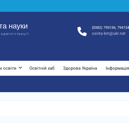
та науки
(0382) 795136, 79413
osvita-km@ukr.net
 адміністрації
и освіти
Освітній хаб
Здорова Україна
Інформація