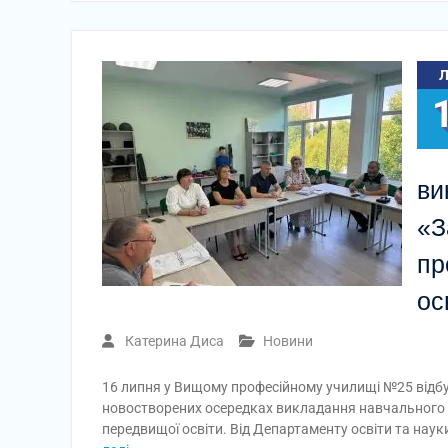
ви
«З
пр
ос
Катерина Диса
Новини
16 липня у Вищому професійному училищі №25 відбул
новостворених осередках викладання навчального п
передвищої освіти. Від Департаменту освіти та наук