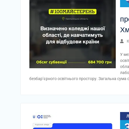
пр
Хм
К
У ме
осві
обла
лабо
безбар’єрного освітнього простору. Загальна сума с