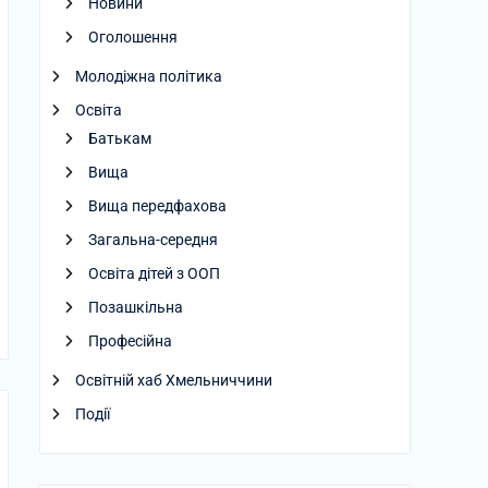
Новини
Оголошення
Молодіжна політика
Освіта
Батькам
Вища
Вища передфахова
Загальна-середня
Освіта дітей з ООП
Позашкільна
Професійна
Освітній хаб Хмельниччини
Події