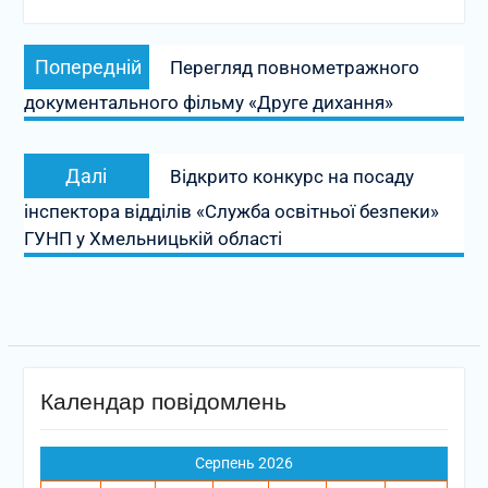
Навігація
Попередній
Попередній
Перегляд повнометражного
записів
запис:
документального фільму «Друге дихання»
Наступний
Далі
Відкрито конкурс на посаду
запис:
інспектора відділів «Служба освітньої безпеки»
ГУНП у Хмельницькій області
Календар повідомлень
Серпень 2026