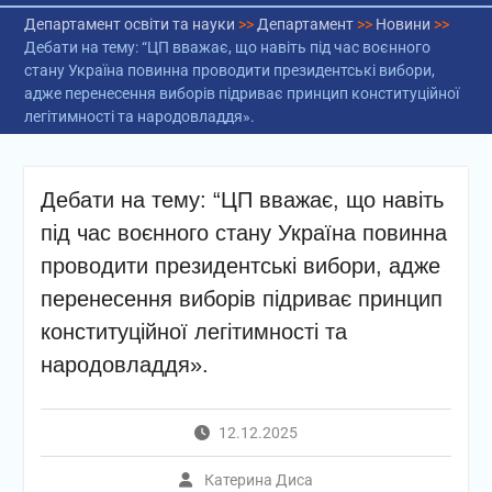
Департамент освіти та науки
>>
Департамент
>>
Новини
>>
Дебати на тему: “ЦП вважає, що навіть під час воєнного
стану Україна повинна проводити президентські вибори,
адже перенесення виборів підриває принцип конституційної
легітимності та народовладдя».
Дебати на тему: “ЦП вважає, що навіть
під час воєнного стану Україна повинна
проводити президентські вибори, адже
перенесення виборів підриває принцип
конституційної легітимності та
народовладдя».
12.12.2025
Катерина Диса