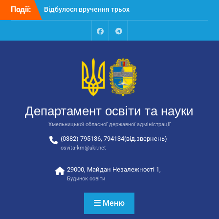
Перейти
Події:
Відбулося засідання
до
колегії Департаменту
вмісту
освіти та науки обласної
державної адміністрації
Facebook
Talegram
Відбулась обласна
нарада для
відповідальних за
національно-патріотичне
виховання
Відбулося вручення трьох
Департамент освіти та науки
автобусів для потреб
закладів освіти
Хмельницької обласної державної адміністрації
(0382) 795136, 794134(від.звернень)
osvita-km@ukr.net
29000, Майдан Незалежності 1,
Будинок освіти
Меню