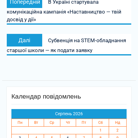
Попередній
В Україні стартувала
записів
запис:
комунікаційна кампанія «Наставництво — твій
досвід у дії»
Наступний
Далі
Субвенція на STEM-обладнання
запис:
старшої школи — як подати заявку
Календар повідомлень
Серпень 2026
Пн
Вт
Ср
Чт
Пт
Сб
Нд
1
2