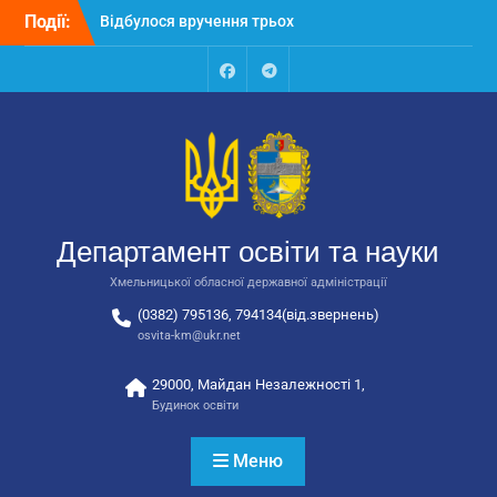
Перейти
Події:
Відбулося вручення трьох
до
автобусів для потреб
вмісту
закладів освіти
Відбулося засідання
Facebook
Talegram
колегії Департаменту
освіти та науки обласної
державної адміністрації
Відбулась обласна
нарада для
відповідальних за
Департамент освіти та науки
національно-патріотичне
виховання
Хмельницької обласної державної адміністрації
(0382) 795136, 794134(від.звернень)
osvita-km@ukr.net
29000, Майдан Незалежності 1,
Будинок освіти
Меню