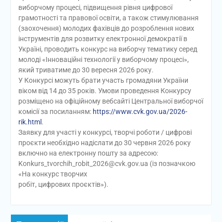
виборчому процесі, підвищення рівня цифрової
грамотності та правової освіти, а також стимулювання
(заохочення) молодих фахівців до розроблення нових
інструментів для розвитку електронної демократії в
Україні, проводить конкурс на виборчу тематику серед
молоді «Інноваційні технології у виборчому процесі»,
який триватиме до 30 вересня 2026 року.
У Конкурсі можуть брати участь громадяни України
віком від 14 до 35 років. Умови проведення Конкурсу
розміщено на офіційному вебсайті Центральної виборчої
комісії за посиланням:
https://www.cvk.gov.ua/2026-
rik.html
.
Заявку для участі у конкурсі, творчі роботи / цифрові
проєкти необхідно надіслати до 30 червня 2026 року
включно на електронну пошту за адресою:
Konkurs_tvorchih_robit_2026@cvk.gov.ua (із позначкою
«На конкурс творчих
робіт, цифрових проєктів»).
Навігація
Попередній