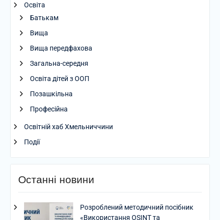
Освіта
Батькам
Вища
Вища передфахова
Загальна-середня
Освіта дітей з ООП
Позашкільна
Професійна
Освітній хаб Хмельниччини
Події
Останні новини
Розроблений методичний посібник
«Використання OSINT та